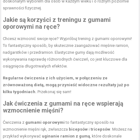
doskonałym wyborem dla osób w każdym wieku i o różnym poziomie
sprawności fizycznej.
Jakie są korzyści z treningu z gumami
oporowymi na ręce?
Chcesz wzmocnić swoje ręce? Wypróbuj trening z gumami oporowymi!
To fantastyczny sposób, by skutecznie zaangażować mięśnie ramion,
nadgarstków i przedramion. Elastyczne gumy dają możliwość
wykonywania naprawdę różnorodnych ćwiczeń, co jest kluczowe dla
osiągnięcia długotrwałych efektów.
Regularne ćwiczenia
z ich użyciem, w połączeniu ze
zrównoważoną dietą, mogą przynieść widoczne rezultaty już po
kilku tygodniach.
Przekonaj się sam!
Jak ćwiczenia z gumami na ręce wspierają
wzmocnienie mięśni?
Ćwiczenia z
gumami oporowymi
to fantastyczny sposób na
wzmocnienie mięśni rąk, zwłaszcza
bicepsów
i
tricepsów
. Możesz na
przykład wykonywać
uginanie ramion z gumą
, które doskonale