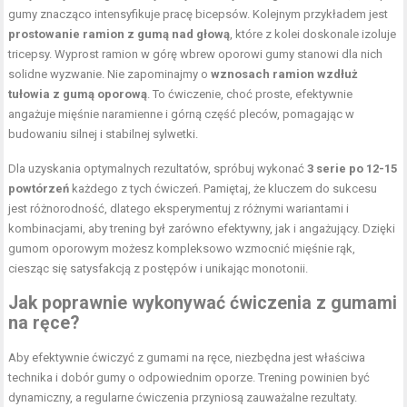
gumy znacząco intensyfikuje pracę bicepsów. Kolejnym przykładem jest
prostowanie ramion z gumą nad głową
, które z kolei doskonale izoluje
tricepsy. Wyprost ramion w górę wbrew oporowi gumy stanowi dla nich
solidne wyzwanie. Nie zapominajmy o
wznosach ramion wzdłuż
tułowia z gumą oporową
. To ćwiczenie, choć proste, efektywnie
angażuje mięśnie naramienne i górną część pleców, pomagając w
budowaniu silnej i stabilnej sylwetki.
Dla uzyskania optymalnych rezultatów, spróbuj wykonać
3 serie po 12-15
powtórzeń
każdego z tych ćwiczeń. Pamiętaj, że kluczem do sukcesu
jest różnorodność, dlatego eksperymentuj z różnymi wariantami i
kombinacjami, aby trening był zarówno efektywny, jak i angażujący. Dzięki
gumom oporowym możesz kompleksowo wzmocnić mięśnie rąk,
ciesząc się satysfakcją z postępów i unikając monotonii.
Jak poprawnie wykonywać ćwiczenia z gumami
na ręce?
Aby efektywnie ćwiczyć z gumami na ręce, niezbędna jest właściwa
technika i dobór gumy o odpowiednim oporze. Trening powinien być
dynamiczny, a regularne ćwiczenia przyniosą zauważalne rezultaty.