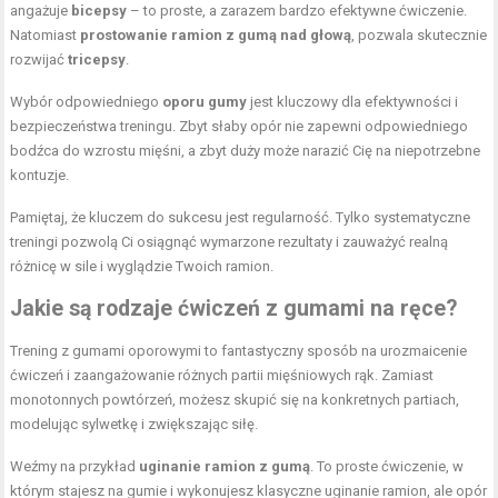
angażuje
bicepsy
– to proste, a zarazem bardzo efektywne ćwiczenie.
Natomiast
prostowanie ramion
z gumą nad głową
, pozwala skutecznie
rozwijać
tricepsy
.
Wybór odpowiedniego
oporu gumy
jest kluczowy dla efektywności i
bezpieczeństwa treningu. Zbyt słaby opór nie zapewni odpowiedniego
bodźca do wzrostu mięśni, a zbyt duży może narazić Cię na niepotrzebne
kontuzje.
Pamiętaj, że kluczem do sukcesu jest regularność. Tylko systematyczne
treningi pozwolą Ci osiągnąć wymarzone rezultaty i zauważyć realną
różnicę w sile i wyglądzie Twoich ramion.
Jakie są rodzaje ćwiczeń z gumami na ręce?
Trening z gumami oporowymi to fantastyczny sposób na urozmaicenie
ćwiczeń i zaangażowanie różnych partii mięśniowych rąk. Zamiast
monotonnych powtórzeń, możesz skupić się na konkretnych partiach,
modelując sylwetkę i zwiększając siłę.
Weźmy na przykład
uginanie ramion z gumą
. To proste ćwiczenie, w
którym stajesz na gumie i wykonujesz klasyczne uginanie ramion, ale opór