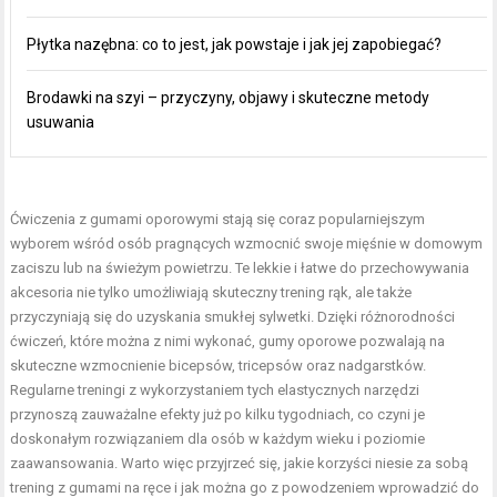
Płytka nazębna: co to jest, jak powstaje i jak jej zapobiegać?
Brodawki na szyi – przyczyny, objawy i skuteczne metody
usuwania
Ćwiczenia z gumami oporowymi stają się coraz popularniejszym
wyborem wśród osób pragnących wzmocnić swoje mięśnie w domowym
zaciszu lub na świeżym powietrzu. Te lekkie i łatwe do przechowywania
akcesoria nie tylko umożliwiają skuteczny trening rąk, ale także
przyczyniają się do uzyskania smukłej sylwetki. Dzięki różnorodności
ćwiczeń, które można z nimi wykonać, gumy oporowe pozwalają na
skuteczne wzmocnienie bicepsów, tricepsów oraz nadgarstków.
Regularne treningi z wykorzystaniem tych elastycznych narzędzi
przynoszą zauważalne efekty już po kilku tygodniach, co czyni je
doskonałym rozwiązaniem dla osób w każdym wieku i poziomie
zaawansowania. Warto więc przyjrzeć się, jakie korzyści niesie za sobą
trening z gumami na ręce i jak można go z powodzeniem wprowadzić do