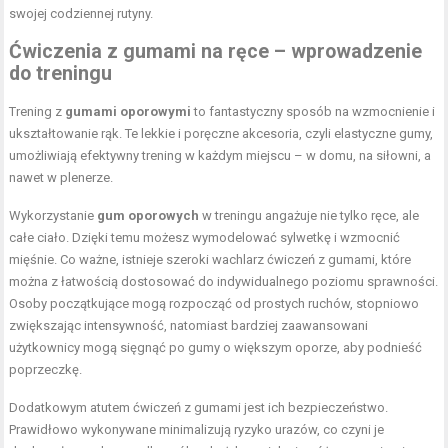
swojej codziennej rutyny.
Ćwiczenia z gumami na ręce – wprowadzenie
do treningu
Trening z
gumami oporowymi
to fantastyczny sposób na wzmocnienie i
ukształtowanie rąk. Te lekkie i poręczne akcesoria, czyli elastyczne gumy,
umożliwiają efektywny trening w każdym miejscu – w domu, na siłowni, a
nawet w plenerze.
Wykorzystanie
gum oporowych
w treningu angażuje nie tylko ręce, ale
całe ciało. Dzięki temu możesz wymodelować sylwetkę i wzmocnić
mięśnie. Co ważne, istnieje szeroki wachlarz ćwiczeń z gumami, które
można z łatwością dostosować do indywidualnego poziomu sprawności.
Osoby początkujące mogą rozpocząć od prostych ruchów, stopniowo
zwiększając intensywność, natomiast bardziej zaawansowani
użytkownicy mogą sięgnąć po gumy o większym oporze, aby podnieść
poprzeczkę.
Dodatkowym atutem ćwiczeń z gumami jest ich bezpieczeństwo.
Prawidłowo wykonywane minimalizują ryzyko urazów, co czyni je