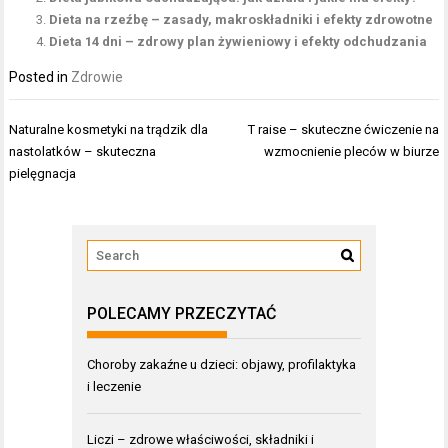
Dieta na rzeźbę – zasady, makroskładniki i efekty zdrowotne
Dieta 14 dni – zdrowy plan żywieniowy i efekty odchudzania
Posted in
Zdrowie
Nawigacja
Naturalne kosmetyki na trądzik dla
T raise – skuteczne ćwiczenie na
wpisu
nastolatków – skuteczna
wzmocnienie pleców w biurze
pielęgnacja
POLECAMY PRZECZYTAĆ
Choroby zakaźne u dzieci: objawy, profilaktyka
i leczenie
Liczi – zdrowe właściwości, składniki i