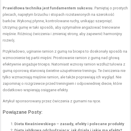
Prawidłowa technika jest fundamentem sukcesu.
Pamiętaj o prostych
plecach, napiętym brzuchu i stopach rozstawionych na szerokość
barków. Wykonuj płynne, kontrolowane ruchy, unikając szarpnięć.
Utrzymuj gumę w taki sposób, aby optymalnie angażować trenowane
mięśnie. Różnicuj ćwiczenia i zmieniaj strony, aby zapewnić harmonijny
rozwój.
Przykładowo, uginanie ramion z gumą na biceps to doskonały sposób na
wzmocnienie tej partii mięśni. Prostowanie ramion z gumą nad głową
efektywnie angażuje
triceps
. Natomiast wznosy ramion wzdłuż tułowia z
gumą oporową stanowią świetne uzupełnienie treningu. Te ćwiczenia nie
tylko wzmacniają mięśnie ramion, ale także poprawiają ich wygląd. Nie
zapominaj o rozgrzewce przed treningiem i odpowiedniej diecie, które
dodatkowo wspierają osiągane efekty.
Artykuł sponsorowany przez
ćwiczenia z gumami na ręce
.
Powiązane Posty:
Dieta Kwaśniewskiego – zasady, efekty i polecane produkty
Dieta jabłkowa odchudzająca: jak działa i jakie ma efekty?