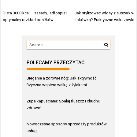
Nawigacja
Dieta 3000 kcal – zasady, jadłospis i
Jak stylizować włosy z suszarko-
wpisu
optymalny rozkład posiłków
lokówką? Praktyczne wskazówki
POLECAMY PRZECZYTAĆ
Bieganie a zdrowie nóg: Jak aktywność
fizyczna wspiera walkę z żylakami
Zupa kapuściana: Spalaj tłuszcz i chudnij
zdrowo!
Nowoczesne sposoby sprzedaży produktów i
usług