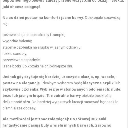
odpowiedniego obuwia zależy przede wszystkim od okazji i efektu,
jaki chcesz osiągnąć.
Na co dzień postaw na komfort i jasne barwy.
Doskonale sprawdzą
się:
beżowe lub jasne sneakersy i trampki,
wygodne baleriny,
stabilne czółenka na słupku w jasnym odcieniu,
lekkie sandały,
przewiewne espadryle,
jasne botki lub kozaki na chłodniejsze dni.
Jednak gdy szykuje się bardziej uroczysta okazja, np. wesele,
postaw na elegancję.
Idealnym wyborem będą
klasyczne szpilki
lub
szykowne czółenka
.
Wybierz je w stonowanych odcieniach: nude,
beżu lub jasnym brązie.
Te
neutralne barwy
pięknie podkreślą
delikatność różu. Do bardziej wyrazistych kreacji pasować będą także
ciemniejsze obcasy.
Ale możliwości jest znacznie więcej! Do różowej sukienki
fantastycznie pasują buty w wielu innych barwach, zarówno