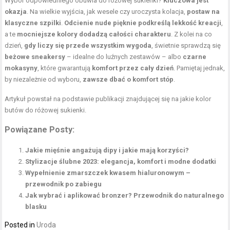
Wybór odpowiedniego obuwia do różowej sukienki?
Kluczowa jest
okazja
. Na wielkie wyjścia, jak wesele czy uroczysta kolacja,
postaw na
klasyczne szpilki
.
Odcienie nude pięknie podkreślą lekkość kreacji
,
a te
mocniejsze kolory dodadzą całości charakteru
. Z kolei na co
dzień,
gdy liczy się przede wszystkim wygoda
, świetnie sprawdzą się
beżowe sneakersy
– idealne do luźnych zestawów – albo
czarne
mokasyny
, które gwarantują
komfort przez cały dzień
. Pamiętaj jednak,
by niezależnie od wyboru,
zawsze dbać o komfort stóp
.
Artykuł powstał na podstawie publikacji znajdującej się na
jakie kolor
butów do różowej sukienki
.
Powiązane Posty:
Jakie mięśnie angażują dipy i jakie mają korzyści?
Stylizacje ślubne 2023: elegancja, komfort i modne dodatki
Wypełnienie zmarszczek kwasem hialuronowym –
przewodnik po zabiegu
Jak wybrać i aplikować bronzer? Przewodnik do naturalnego
blasku
Posted in
Uroda