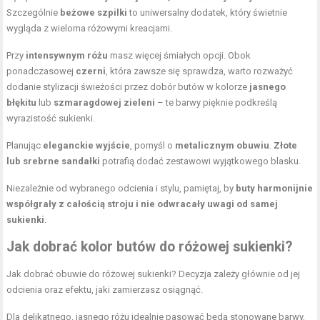
Szczególnie
beżowe szpilki
to uniwersalny dodatek, który świetnie
wygląda z wieloma różowymi kreacjami.
Przy
intensywnym różu
masz więcej śmiałych opcji. Obok
ponadczasowej
czerni
, która zawsze się sprawdza, warto rozważyć
dodanie stylizacji świeżości przez dobór butów w kolorze
jasnego
błękitu
lub
szmaragdowej zieleni
– te barwy pięknie podkreślą
wyrazistość sukienki.
Planując
eleganckie wyjście
, pomyśl o
metalicznym obuwiu
.
Złote
lub srebrne sandałki
potrafią dodać zestawowi wyjątkowego blasku.
Niezależnie od wybranego odcienia i stylu, pamiętaj, by
buty harmonijnie
współgrały z całością stroju i nie odwracały uwagi od samej
sukienki
.
Jak dobrać kolor butów do różowej sukienki?
Jak dobrać obuwie do różowej sukienki? Decyzja zależy głównie od jej
odcienia oraz efektu, jaki zamierzasz osiągnąć.
Dla delikatnego, jasnego różu idealnie pasować będą stonowane barwy,