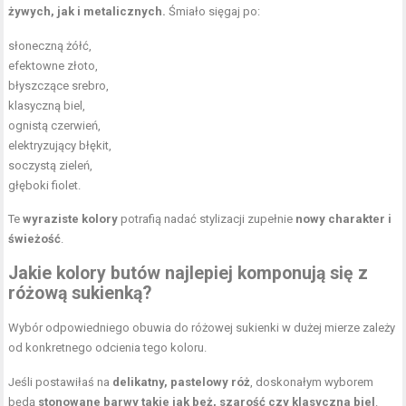
żywych, jak i metalicznych.
Śmiało sięgaj po:
słoneczną żółć,
efektowne złoto,
błyszczące srebro,
klasyczną biel,
ognistą czerwień,
elektryzujący błękit,
soczystą zieleń,
głęboki fiolet.
Te
wyraziste kolory
potrafią nadać stylizacji zupełnie
nowy charakter i
świeżość
.
Jakie kolory butów najlepiej komponują się z
różową sukienką?
Wybór odpowiedniego obuwia do różowej sukienki w dużej mierze zależy
od konkretnego odcienia tego koloru.
Jeśli postawiłaś na
delikatny, pastelowy róż
, doskonałym wyborem
będą
stonowane barwy takie jak beż, szarość czy klasyczna biel
.