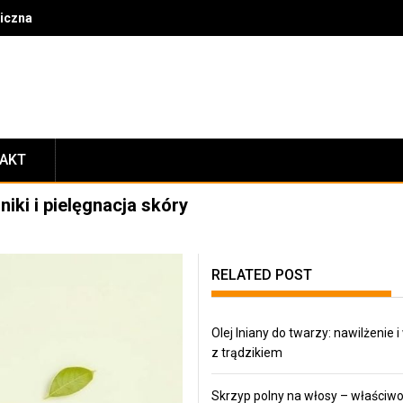
czna i jak może zmienić twoje życie?
TAKT
iki i pielęgnacja skóry
RELATED POST
Olej lniany do twarzy: nawilżenie i
z trądzikiem
Skrzyp polny na włosy – właściwo