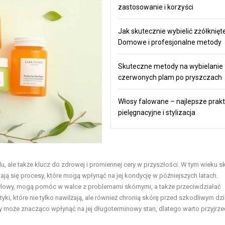
zastosowanie i korzyści
Jak skutecznie wybielić zżółknięt
Domowe i profesjonalne metody
Skuteczne metody na wybielanie
czerwonych plam po pryszczach
Włosy falowane – najlepsze prakt
pielęgnacyjne i stylizacja
u, ale także klucz do zdrowej i promiennej cery w przyszłości. W tym wieku s
ją się procesy, które mogą wpłynąć na jej kondycję w późniejszych latach.
cylowy, mogą pomóc w walce z problemami skórnymi, a także przeciwdziałać
, które nie tylko nawilżają, ale również chronią skórę przed szkodliwym dz
 może znacząco wpłynąć na jej długoterminowy stan, dlatego warto przyjrzeć