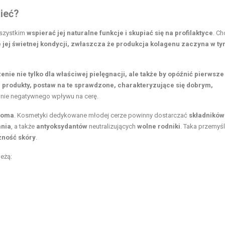
ieć?
wszystkim
wspierać jej naturalne funkcje i skupiać się na profilaktyce
. Ch
 jej świetnej kondycji, zwłaszcza że produkcja kolagenu zaczyna w t
 nie tylko dla właściwej pielęgnacji, ale także by opóźnić pierwsze
 produkty, postaw na te sprawdzone, charakteryzujące się dobrym,
lnie negatywnego wpływu na cerę.
adoma
. Kosmetyki dedykowane młodej cerze powinny dostarczać
składników
nia
, a także
antyoksydantów
neutralizujących
wolne rodniki
. Taka przemyś
zność skóry
.
eżą: