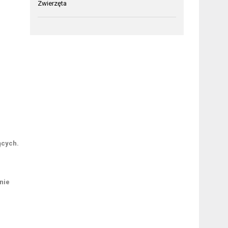
Zwierzęta
ących.
nie