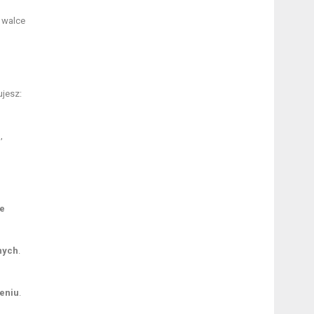
 walce
ujesz:
a
,
we
nych
.
eniu
.