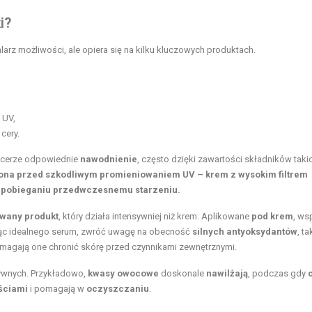
i?
larz możliwości, ale opiera się na kilku kluczowych produktach.
UV,
cery.
a cerze odpowiednie
nawodnienie
, często dzięki zawartości składników takic
rona przed szkodliwym promieniowaniem UV – krem z wysokim filtrem
pobieganiu przedwczesnemu starzeniu.
wany produkt
, który działa intensywniej niż krem. Aplikowane
pod krem
, ws
jąc idealnego serum, zwróć uwagę na obecność
silnych antyoksydantów
, ta
agają one chronić skórę przed czynnikami zewnętrznymi.
tywnych. Przykładowo,
kwasy owocowe
doskonale
nawilżają
, podczas gdy
ściami
i pomagają w
oczyszczaniu
.