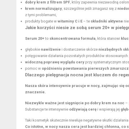
dobry krem z filtrem SPF
, który zapewnia niezawodną osło
krem normalizujący
, szczególnie jeśli zmagasz się z
niedo
z tymi problemami,
produkty bogate w
witaminy C i E
– te
składniki aktywne
nie
Jakie korzyści niesie ze sobą serum 20+ w pielęg
Serum 20+
to
skoncentrowana formuła
, która stanowi
kluc
głębokie
nawilżenie
i dostarczenie skórze
niezbędnych skł
potęgowanie działania pozostałych produktów stosowanych po
widoczną poprawę wyglądu cery
przy systematycznym sto
pomoc w
opóźnieniu powstawania pierwszych zmarszcz
Dlaczego pielęgnacja nocna jest kluczem do rege
Nasza skóra intensywnie pracuje w nocy, zajmując się o
znaczenie.
Niezwykle ważne jest sięgnięcie po dobry krem na noc
– 
Substancje te intensywnie
odżywiają cerę
i wspierają jej
głęb
Taki kosmetyk skutecznie niweluje negatywne skutki działani
Co istotne, w nocy nasza cera jest bardziej chłonna, co 