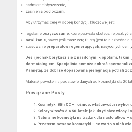
nadmierne błyszczenie,
zasinienia pod oczami.
Aby utrzymać cerę w dobrej kondycji, kluczowe jest:
regularne
oczyszczanie
, które pozwala skutecznie pozbyć s
nawilżanie
, nawet jeśli masz cerę tłustą (jest to niezbędne dl
stosowanie
preparatów regenerujących
, nasyconych cenn
Jeśli jednak borykasz się z nasilonymi kłopotami, takimi
dermatologiem.
Specjalista pomoże dobrać spersonalizo
Pamiętaj, że dobrze dopasowana pielęgnacja potrafi zdzi
Materiał powstał na podstawie danych od
kosmetyki dla 20 lat
Powiązane Posty:
Kosmetyki BB i CC – różnice, właściwości i wybór 
Kolory włosów dla 50-latek: jak ukryć siwe włosy i
Naturalne kosmetyki na trądzik dla nastolatków – 
Przeterminowane kosmetyki – co warto o nich wied