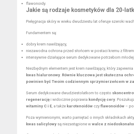
flawonoidy.
Jakie są rodzaje kosmetyków dla 20-latk
Pielęgnacja skóry w wieku dwudziestu lat oferuje szeroki wach
Fundamentem są:
dobry krem nawilżający,
niezawodna ochrona przed słońcem w postaci
kremu z filtrem
intensywnie działające serum dedykowane potrzebom młodej 
Niezbędnym elementem jest krem nawilżający, który zapewni
kwas hialuronowy
.
Równie kluczowa jest skuteczna och
powinien być Twoim codziennym sprzymierzeńcem w za
Serum dedykowane dwudziestolatkom to często
skoncentro
regenerację
i widocznie poprawia
kondycję cery
. Poszuku
witaminy C i E
, a także
karotenoidów
czy
flawonoidów
– pom
Poza wymienionymi, warto pamiętać o innych składnikach ak
kwas salicylowy
są niezastąpione w
walce z niedoskonało