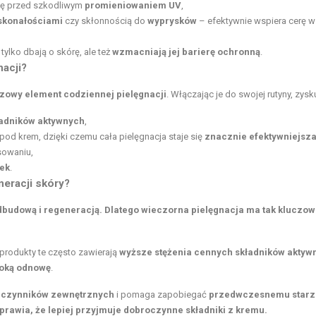
nę przed szkodliwym
promieniowaniem UV
,
skonałościami
czy skłonnością do
wyprysków
– efektywnie wspiera cerę w
 tylko dbają o skórę, ale też
wzmacniają jej barierę ochronną
.
nacji?
zowy element codziennej pielęgnacji
. Włączając je do swojej rutyny, zysk
adników aktywnych
,
d krem, dzięki czemu cała pielęgnacja staje się
znacznie efektywniejsz
sowaniu,
ek
.
neracji skóry?
dbudową i regeneracją.
Dlatego wieczorna pielęgnacja ma tak kluczo
produkty te często zawierają
wyższe stężenia cennych składników aktyw
oką odnowę
.
a
czynników zewnętrznych
i pomaga zapobiegać
przedwczesnemu starz
sprawia, że lepiej przyjmuje dobroczynne składniki z kremu.