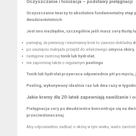
Oczyszczanie i tonizacja – podstawy pielęgnacji
Oczyszczanie twarzy to absolutnie fundamentalny etap 
dwudziestoletnich.
Jest ono niezbędne, szczególnie jeśli masz
cerę tłustą
lu
pamiętaj, że pierwszy i niezmienny krok to zawsze dokładny
d
po usunięciu makijażu przejdź do właściwego
umycia skóry
,
następnie zastosuj
tonik
lub hydrolat
,
nie zapominaj także o regularnym
peelingu
.
Tonik lub hydrolat przywraca odpowiednie pH po myciu, 
Peeling, wykonywany idealnie raz lub dwa razy w tygod
Jakie kremy dla 20-latek zapewniają nawilżanie i 
Pielęgnacja cery po dwudziestce koncentruje się na dw
przeciwsłonecznej.
Aby odpowiednio zadbać o skórę w tym wieku, warto zwrócić