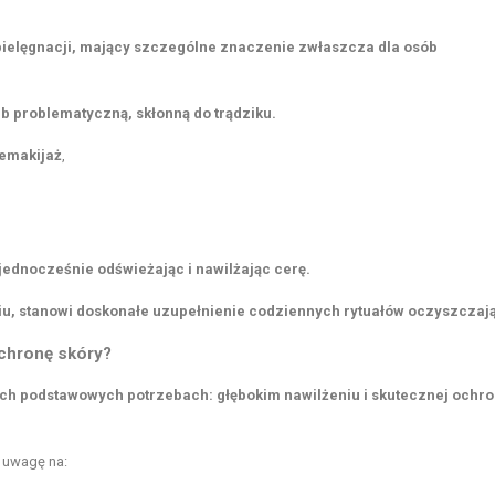
pielęgnacji, mający szczególne znaczenie zwłaszcza dla osób
b problematyczną, skłonną do trądziku.
emakijaż
,
jednocześnie odświeżając i nawilżając cerę.
niu, stanowi doskonałe uzupełnienie codziennych rytuałów oczyszczaj
ochronę skóry?
óch podstawowych potrzebach: głębokim nawilżeniu i skutecznej ochro
 uwagę na: