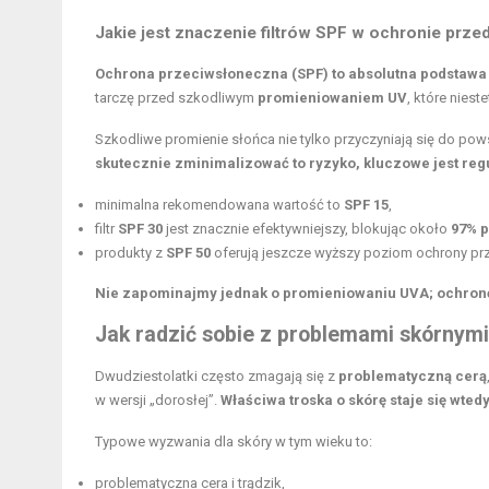
Jakie jest znaczenie filtrów SPF w ochronie prz
Ochrona przeciwsłoneczna (SPF) to absolutna podstawa 
tarczę przed szkodliwym
promieniowaniem UV
, które niest
Szkodliwe promienie słońca nie tylko przyczyniają się do po
skutecznie zminimalizować to ryzyko, kluczowe jest reg
minimalna rekomendowana wartość to
SPF 15
,
filtr
SPF 30
jest znacznie efektywniejszy, blokując około
97% 
produkty z
SPF 50
oferują jeszcze wyższy poziom ochrony pr
Nie zapominajmy jednak o promieniowaniu UVA; ochronę
Jak radzić sobie z problemami skórnymi
Dwudziestolatki często zmagają się z
problematyczną cerą
w wersji „dorosłej”.
Właściwa troska o skórę staje się wted
Typowe wyzwania dla skóry w tym wieku to:
problematyczna cera i trądzik,