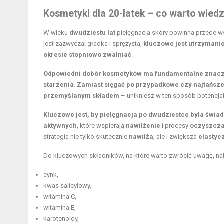
Kosmetyki dla 20-latek – co warto wiedz
W wieku
dwudziestu lat
pielęgnacja skóry powinna przede 
jest zazwyczaj gładka i sprężysta,
kluczowe jest utrzymanie
okresie stopniowo zwalniać
.
Odpowiedni dobór kosmetyków ma fundamentalne znaczenie
starzenia
.
Zamiast sięgać po przypadkowe czy najtańsze
przemyślanym składem
– unikniesz w ten sposób potencja
Kluczowe jest, by pielęgnacja po dwudziestce była świ
aktywnych
, które wspierają
nawilżenie
i procesy
oczyszcza
strategia nie tylko skutecznie
nawilża
, ale i zwiększa
elastyc
Do kluczowych składników, na które warto zwrócić uwagę, nal
cynk,
kwas salicylowy,
witamina C,
witamina E
,
karotenoidy,