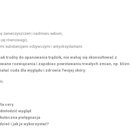
ię zanieczyszczeń i nadmiaru sebum,
a jej równowagi),
ymi substancjami odżywczymi i antyoksydantami.
 jak trudny do opanowania trądzik, nie wahaj się skonsultować z
wane rozwiązania i zapobiec powstawaniu trwałych zmian, np. blizn.
ałać cuda dla wyglądu i zdrowia Twojej skóry.
ki
.
dla cery
 odmłodzić wygląd
skuteczna pielęgnacja
zieć i jak je wykorzystać?