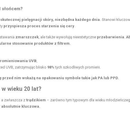
ed słońcem?
skutecznej pielęgnacji skóry, niezbędna każdego dnia.
Stanowi kluczo
ety
przyspiesza proces starzenia się cery
.
wstawania
zmarszczek
, ale także wywołują nieestetyczne
przebarwienia
.
A
ularne stosowanie produktów z filtrem.
promieniowania UVB
,
zed UVB, zatrzymując blisko
98%
tych szkodliwych promieni.
 przed nim wskażą na opakowaniu symbole takie jak PA lub PPD.
 w wieku 20 lat?
, a zwłaszcza z
trądzikiem
– zarówno tym typowym dla wieku młodzieńczego
y absolutnie kluczowa.