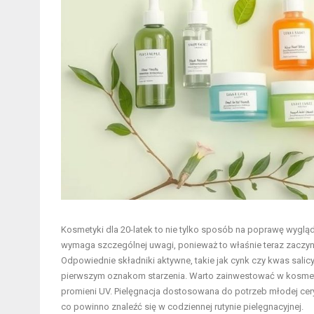
Kosmetyki dla 20-latek to nie tylko sposób na poprawę wygląd
wymaga szczególnej uwagi, ponieważ to właśnie teraz zaczyna
Odpowiednie składniki aktywne, takie jak cynk czy kwas sali
pierwszym oznakom starzenia. Warto zainwestować w kosmetyki
promieni UV. Pielęgnacja dostosowana do potrzeb młodej cery
co powinno znaleźć się w codziennej rutynie pielęgnacyjnej.