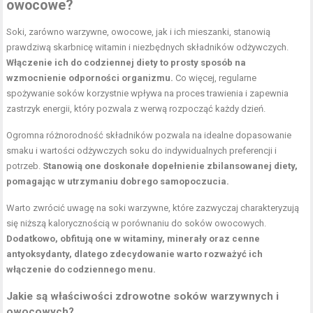
owocowe?
Soki, zarówno warzywne, owocowe, jak i ich mieszanki, stanowią
prawdziwą skarbnicę witamin i niezbędnych składników odżywczych.
Włączenie ich do codziennej diety to prosty sposób na
wzmocnienie
odporności organizmu
.
Co więcej, regularne
spożywanie soków korzystnie wpływa na proces trawienia i zapewnia
zastrzyk energii, który pozwala z werwą rozpocząć każdy dzień.
Ogromna różnorodność składników pozwala na idealne dopasowanie
smaku i wartości odżywczych soku do indywidualnych preferencji i
potrzeb.
Stanowią one doskonałe dopełnienie zbilansowanej diety,
pomagając w utrzymaniu dobrego samopoczucia.
Warto zwrócić uwagę na soki warzywne, które zazwyczaj charakteryzują
się niższą kalorycznością w porównaniu do soków owocowych.
Dodatkowo, obfitują one w witaminy, minerały oraz cenne
antyoksydanty, dlatego zdecydowanie warto rozważyć ich
włączenie do codziennego menu.
Jakie są właściwości zdrowotne soków warzywnych i
owocowych?