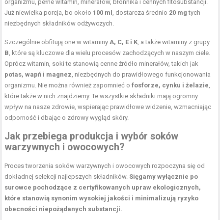
organizmu, pełne witamin, minerałów, błonnika i cennych fitosubstancji.
Już niewielka porcja, bo około
100 ml
, dostarcza średnio
20 mg
tych
niezbędnych składników odżywczych.
Szczególnie obfitują one w witaminy
A, C, E i K
, a także witaminy z grupy
B
, które są kluczowe dla wielu procesów zachodzących w naszym ciele.
Oprócz witamin, soki te stanowią cenne źródło minerałów, takich jak
potas, wapń i magnez
, niezbędnych do prawidłowego funkcjonowania
organizmu. Nie można również zapomnieć o
fosforze, cynku i żelazie
,
które także w nich znajdziemy. Te wszystkie składniki mają ogromny
wpływ na nasze zdrowie, wspierając prawidłowe widzenie, wzmacniając
odporność i dbając o zdrowy wygląd skóry.
Jak przebiega produkcja i wybór soków
warzywnych i owocowych?
Proces tworzenia soków warzywnych i owocowych rozpoczyna się od
dokładnej selekcji najlepszych składników.
Sięgamy wyłącznie po
surowce pochodzące z certyfikowanych upraw ekologicznych,
które stanowią synonim wysokiej jakości i minimalizują ryzyko
obecności niepożądanych substancji.