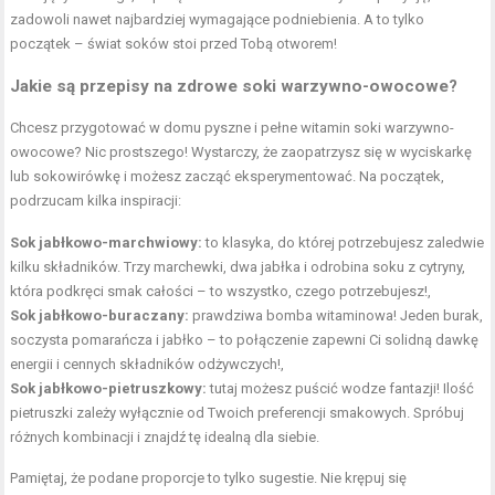
zadowoli nawet najbardziej wymagające podniebienia. A to tylko
początek – świat soków stoi przed Tobą otworem!
Jakie są przepisy na zdrowe soki warzywno-owocowe?
Chcesz przygotować w domu pyszne i pełne witamin soki warzywno-
owocowe? Nic prostszego! Wystarczy, że zaopatrzysz się w wyciskarkę
lub sokowirówkę i możesz zacząć eksperymentować. Na początek,
podrzucam kilka inspiracji:
Sok jabłkowo-marchwiowy:
to klasyka, do której potrzebujesz zaledwie
kilku składników. Trzy marchewki, dwa jabłka i odrobina soku z cytryny,
która podkręci smak całości – to wszystko, czego potrzebujesz!,
Sok jabłkowo-buraczany:
prawdziwa bomba witaminowa! Jeden burak,
soczysta pomarańcza i jabłko – to połączenie zapewni Ci solidną dawkę
energii i cennych składników odżywczych!,
Sok jabłkowo-pietruszkowy:
tutaj możesz puścić wodze fantazji! Ilość
pietruszki zależy wyłącznie od Twoich preferencji smakowych. Spróbuj
różnych kombinacji i znajdź tę idealną dla siebie.
Pamiętaj, że podane proporcje to tylko sugestie. Nie krępuj się