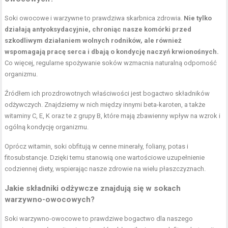
Soki owocowe i warzywne to prawdziwa skarbnica zdrowia.
Nie tylko
działają antyoksydacyjnie, chroniąc nasze komórki przed
szkodliwym działaniem wolnych rodników, ale również
wspomagają pracę serca i dbają o kondycję naczyń krwionośnych.
Co więcej, regularne spożywanie soków wzmacnia naturalną odporność
organizmu.
Źródłem ich prozdrowotnych właściwości jest bogactwo składników
odżywczych. Znajdziemy w nich między innymi beta-karoten, a także
witaminy C, E, K oraz te z grupy B, które mają zbawienny wpływ na wzrok i
ogólną kondycję organizmu.
Oprócz witamin, soki obfitują w cenne minerały, foliany, potas i
fitosubstancje. Dzięki temu stanowią one wartościowe uzupełnienie
codziennej diety, wspierając nasze zdrowie na wielu płaszczyznach.
Jakie składniki odżywcze znajdują się w
sokach
warzywno-owocowych
?
Soki warzywno-owocowe to prawdziwe bogactwo dla naszego