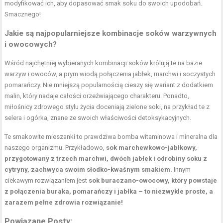
modyfikować ich, aby dopasować smak soku do swoich upodobań.
Smacznego!
Jakie są najpopularniejsze kombinacje soków warzywnych
i owocowych?
Wśród najchętniej wybieranych kombinacji soków królują te na bazie
warzyw i owoców, a prym wiodą połączenia jabłek, marchwi i soczystych
pomarańczy. Nie mniejszą popularnością cieszy się wariant z dodatkiem
malin, który nadaje całości orzeźwiającego charakteru. Ponadto,
miłośnicy zdrowego stylu życia doceniają zielone soki, na przykład te z
selera i ogórka, znane ze swoich właściwości detoksykacyjnych.
Te smakowite mieszanki to prawdziwa bomba witaminowa i mineralna dla
naszego organizmu. Przykładowo,
sok marchewkowo-jabłkowy,
przygotowany z trzech marchwi, dwóch jabłek i odrobiny soku z
cytryny, zachwyca swoim słodko-kwaśnym smakiem.
Innym
ciekawym rozwiązaniem jest
sok buraczano-owocowy, który powstaje
z połączenia buraka, pomarańczy i jabłka – to niezwykle proste, a
zarazem pełne zdrowia rozwiązanie!
Powiązane Posty: