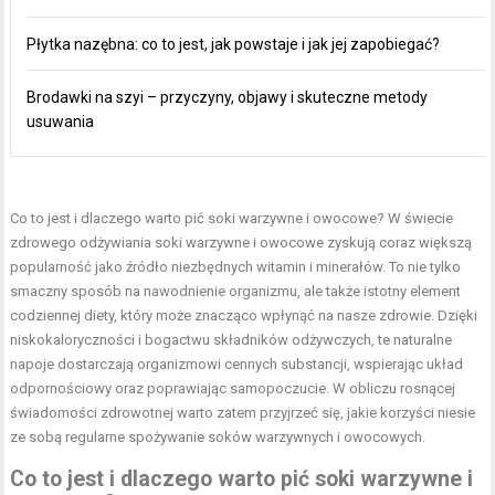
Płytka nazębna: co to jest, jak powstaje i jak jej zapobiegać?
Brodawki na szyi – przyczyny, objawy i skuteczne metody
usuwania
Co to jest i dlaczego warto pić
soki warzywne i owocowe
? W świecie
zdrowego odżywiania soki warzywne i owocowe zyskują coraz większą
popularność jako źródło niezbędnych witamin i minerałów. To nie tylko
smaczny sposób na
nawodnienie organizmu
, ale także istotny element
codziennej diety, który może znacząco wpłynąć na nasze zdrowie. Dzięki
niskokaloryczności i bogactwu składników odżywczych, te naturalne
napoje dostarczają organizmowi cennych substancji, wspierając układ
odpornościowy oraz poprawiając samopoczucie. W obliczu rosnącej
świadomości zdrowotnej warto zatem przyjrzeć się, jakie korzyści niesie
ze sobą regularne spożywanie soków warzywnych i owocowych.
Co to jest i dlaczego warto pić soki warzywne i