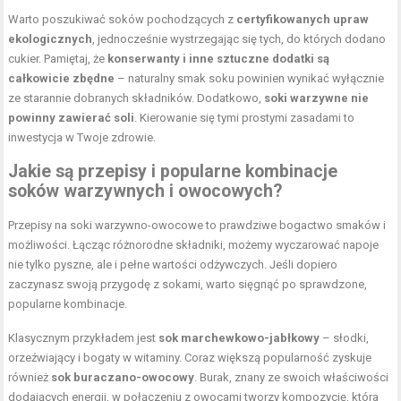
Warto poszukiwać soków pochodzących z
certyfikowanych upraw
ekologicznych
, jednocześnie wystrzegając się tych, do których dodano
cukier. Pamiętaj, że
konserwanty i inne sztuczne dodatki są
całkowicie zbędne
– naturalny smak soku powinien wynikać wyłącznie
ze starannie dobranych składników. Dodatkowo,
soki warzywne nie
powinny zawierać soli
. Kierowanie się tymi prostymi zasadami to
inwestycja w Twoje zdrowie.
Jakie są przepisy i popularne kombinacje
soków warzywnych i owocowych?
Przepisy na soki warzywno-owocowe to prawdziwe bogactwo smaków i
możliwości. Łącząc różnorodne składniki, możemy wyczarować napoje
nie tylko pyszne, ale i pełne wartości odżywczych. Jeśli dopiero
zaczynasz swoją przygodę z sokami, warto sięgnąć po sprawdzone,
popularne kombinacje.
Klasycznym przykładem jest
sok marchewkowo-jabłkowy
– słodki,
orzeźwiający i bogaty w witaminy. Coraz większą popularność zyskuje
również
sok buraczano-owocowy
. Burak, znany ze swoich właściwości
dodających energii, w połączeniu z owocami tworzy kompozycję, która