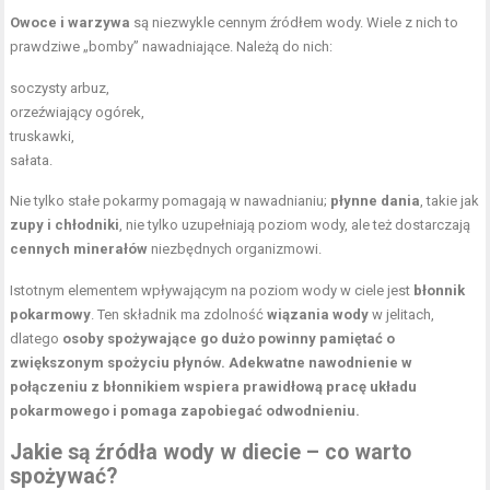
Owoce i warzywa
są niezwykle cennym źródłem wody. Wiele z nich to
prawdziwe „bomby” nawadniające. Należą do nich:
soczysty arbuz,
orzeźwiający ogórek,
truskawki,
sałata.
Nie tylko stałe pokarmy pomagają w nawadnianiu;
płynne dania
, takie jak
zupy i chłodniki
, nie tylko uzupełniają poziom wody, ale też dostarczają
cennych minerałów
niezbędnych organizmowi.
Istotnym elementem wpływającym na poziom wody w ciele jest
błonnik
pokarmowy
. Ten składnik ma zdolność
wiązania wody
w jelitach,
dlatego
osoby spożywające go dużo powinny pamiętać o
zwiększonym spożyciu płynów.
Adekwatne nawodnienie w
połączeniu z błonnikiem wspiera prawidłową pracę układu
pokarmowego i pomaga zapobiegać odwodnieniu.
Jakie są źródła
wody w diecie
– co warto
spożywać?