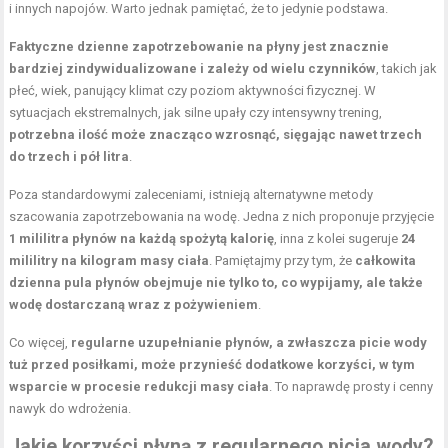
i innych napojów. Warto jednak pamiętać, że to jedynie podstawa.
Faktyczne dzienne zapotrzebowanie na płyny jest znacznie
bardziej zindywidualizowane i zależy od wielu czynników
, takich jak
płeć, wiek, panujący klimat czy poziom aktywności fizycznej. W
sytuacjach ekstremalnych, jak silne upały czy intensywny trening,
potrzebna ilość może znacząco wzrosnąć, sięgając nawet trzech
do trzech i pół litra
.
Poza standardowymi zaleceniami, istnieją alternatywne metody
szacowania zapotrzebowania na wodę. Jedna z nich proponuje przyjęcie
1 mililitra płynów na każdą spożytą kalorię
, inna z kolei sugeruje
24
mililitry na kilogram masy ciała
. Pamiętajmy przy tym, że
całkowita
dzienna pula płynów obejmuje nie tylko to, co wypijamy, ale także
wodę dostarczaną wraz z pożywieniem
.
Co więcej,
regularne uzupełnianie płynów, a zwłaszcza picie wody
tuż przed posiłkami, może przynieść dodatkowe korzyści, w tym
wsparcie w procesie redukcji masy ciała
. To naprawdę prosty i cenny
nawyk do wdrożenia.
Jakie korzyści płyną z regularnego picia wody?