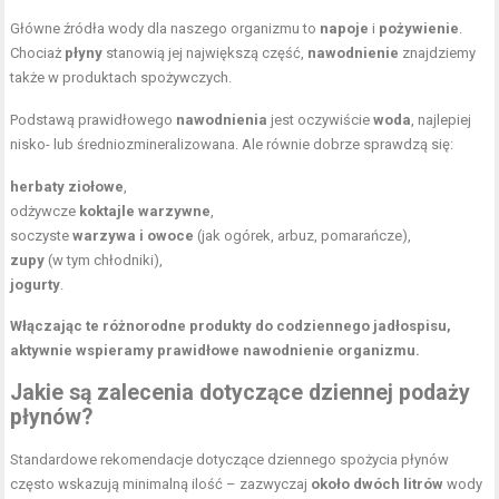
Główne źródła wody dla naszego organizmu to
napoje
i
pożywienie
.
Chociaż
płyny
stanowią jej największą część,
nawodnienie
znajdziemy
także w produktach spożywczych.
Podstawą prawidłowego
nawodnienia
jest oczywiście
woda
, najlepiej
nisko- lub średniozmineralizowana. Ale równie dobrze sprawdzą się:
herbaty ziołowe
,
odżywcze
koktajle warzywne
,
soczyste
warzywa i owoce
(jak ogórek, arbuz, pomarańcze),
zupy
(w tym chłodniki),
jogurty
.
Włączając te różnorodne produkty do codziennego jadłospisu,
aktywnie wspieramy prawidłowe nawodnienie organizmu.
Jakie są zalecenia dotyczące dziennej podaży
płynów?
Standardowe rekomendacje dotyczące dziennego spożycia płynów
często wskazują minimalną ilość – zazwyczaj
około dwóch litrów
wody