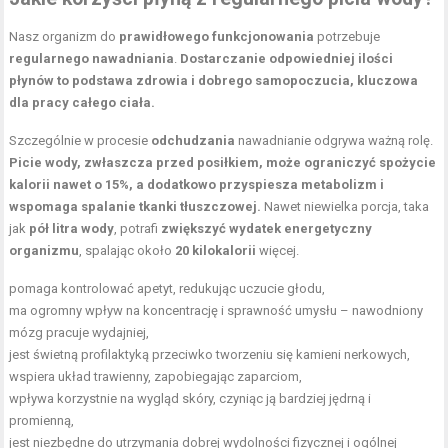
Nasz organizm do
prawidłowego funkcjonowania
potrzebuje
regularnego nawadniania
.
Dostarczanie odpowiedniej ilości
płynów to podstawa zdrowia i dobrego samopoczucia, kluczowa
dla pracy całego ciała.
Szczególnie w procesie
odchudzania
nawadnianie odgrywa ważną rolę.
Picie wody, zwłaszcza przed posiłkiem, może ograniczyć spożycie
kalorii nawet o 15%, a dodatkowo przyspiesza metabolizm i
wspomaga spalanie
tkanki tłuszczowej
.
Nawet niewielka porcja, taka
jak
pół litra wody
, potrafi
zwiększyć wydatek energetyczny
organizmu
, spalając około
20 kilokalorii
więcej.
pomaga kontrolować apetyt, redukując uczucie głodu,
ma ogromny wpływ na koncentrację i sprawność umysłu – nawodniony
mózg pracuje wydajniej,
jest świetną profilaktyką przeciwko tworzeniu się kamieni nerkowych,
wspiera układ trawienny, zapobiegając zaparciom,
wpływa korzystnie na wygląd skóry, czyniąc ją bardziej jędrną i
promienną,
jest niezbędne do utrzymania dobrej wydolności fizycznej i ogólnej