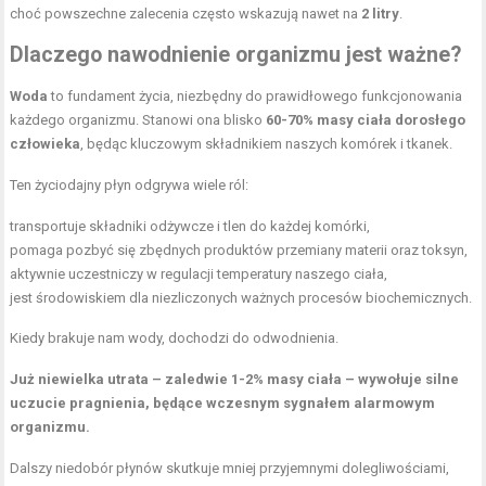
choć powszechne zalecenia często wskazują nawet na
2 litry
.
Dlaczego nawodnienie organizmu jest ważne?
Woda
to fundament życia, niezbędny do prawidłowego funkcjonowania
każdego organizmu. Stanowi ona blisko
60-70% masy ciała dorosłego
człowieka
, będąc kluczowym składnikiem naszych komórek i tkanek.
Ten życiodajny płyn odgrywa wiele ról:
transportuje składniki odżywcze i tlen do każdej komórki,
pomaga pozbyć się zbędnych produktów przemiany materii oraz toksyn,
aktywnie uczestniczy w regulacji temperatury naszego ciała,
jest środowiskiem dla niezliczonych ważnych procesów biochemicznych.
Kiedy brakuje nam wody, dochodzi do odwodnienia.
Już niewielka utrata – zaledwie 1-2% masy ciała – wywołuje silne
uczucie pragnienia, będące wczesnym sygnałem alarmowym
organizmu.
Dalszy niedobór płynów skutkuje mniej przyjemnymi dolegliwościami,