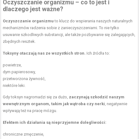
Oczyszczanie organizmu – co to jest i
dlaczego jest ważne?
Oczyszczanie organizmu
to klucz do wspierania naszych naturalnych
mechanizmów radzenia sobie z zanieczyszczeniami. To nie tylko
usuwanie szkodliwych substancji, ale także pozbywanie się zalegających,
zbędnych resztek.
Toksyny otaczają nas ze wszystkich stron.
Ich źródła to:
powietrze,
dym papierosowy,
przetworzona żywność,
niektóre leki.
Gdy toksyn nagromadzi się za dużo,
zaczynają szkodzić naszym
wewnętrznym organom, takim jak wątroba czy nerki
, negatywnie
wpływają też na pracę mózgu.
Efektem ich działania są nieprzyjemne dolegliwości:
chroniczne zmęczenie,