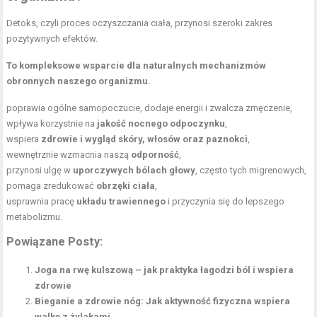
Detoks, czyli proces oczyszczania ciała, przynosi szeroki zakres
pozytywnych efektów.
To kompleksowe wsparcie dla naturalnych mechanizmów
obronnych naszego organizmu.
poprawia ogólne samopoczucie, dodaje energii i zwalcza zmęczenie,
wpływa korzystnie na
jakość nocnego odpoczynku
,
wspiera
zdrowie i wygląd skóry, włosów oraz paznokci
,
wewnętrznie wzmacnia naszą
odporność
,
przynosi ulgę w
uporczywych bólach głowy
, często tych migrenowych,
pomaga zredukować
obrzęki ciała
,
usprawnia pracę
układu trawiennego
i przyczynia się do lepszego
metabolizmu.
Powiązane Posty:
Joga na rwę kulszową – jak praktyka łagodzi ból i wspiera
zdrowie
Bieganie a zdrowie nóg: Jak aktywność fizyczna wspiera
walkę z żylakami