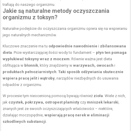
trafiają do naszego organizmu.
Jakie są
naturalne metody oczyszczania
organizmu z toksyn?
Naturalne podejście do oczyszczania organizmu opiera się na wspieraniu
jego naturalnych mechanizmów.
Kluczowe znaczenie ma tu
odpowiednie nawodnienie
i
zbilansowana
dieta
. Picie wystarczającej ilości wody to fundament –
płyn ten pomaga
wypłukiwać toksyny wraz z moczem
. Równie ważna jest dieta
obfitująca w
błonnik
, który znajdziemy w
warzywach, owocach
i
produktach pełnoziarnistych
.
Taki sposób odżywiania skutecznie
wspiera pracę jelit i wątroby
, narządów niezbędnych do usuwania
odpadów z organizmu.
W procesie tym nieocenioną pomocą bywają również
zioła
. Wiele z nich,
jak
czystek, pokrzywa, ostropest plamisty
czy
mniszek lekarski
,
znanych jest ze swoich oczyszczających właściwości – niektóre,
działając moczopędnie,
wspierają pracę nerek w eliminacji
szkodliwych substancji
.