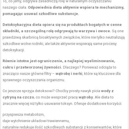
To, co jemy, odgrywa zasadniczą rolę w naturalnym oczyszczaniu
naszego ciała.
Odpowiednia dieta aktywnie wspiera te mechanizmy,
pomagając usuwać szkodliwe substancje.
Detoksykacyjna
dieta
opiera się na produktach bogatych w cenne
składniki, a szczególną rolę odgrywają tu
warzywa i owoce
.
Są one
prawdziwą skarbnicą bioaktywnych związków, które nie tylko neutralizują
szkodliwe wolne rodniki, ale także aktywnie wspierają same procesy
detoksykacji.
Równie istotne jest ograniczenie, a najlepiej wyeliminowanie,
cukru i przetworzonej żywności
.
Dlaczego? Ponieważ odciąża to
znacząco nasze główne filtry –
wątrobę i nerki
, które są kluczowe dla
sprawnego oczyszczania organizmu.
Co jeszcze sprzyja detoksowi? Choćby prosty nawyk picia
wody z
cytryną
na czczo
, co może wesprzeć pracę
wątroby
. Ale dieta to
znacznie więcej niż tylko usuwanie toksyn. Oferuje dodatkowe korzyści:
przyspiesza metabolizm,
daje wytchnienie układowi trawiennemu,
naturalnie redukuje ilość szkodliwych substancji z konserwantów, które