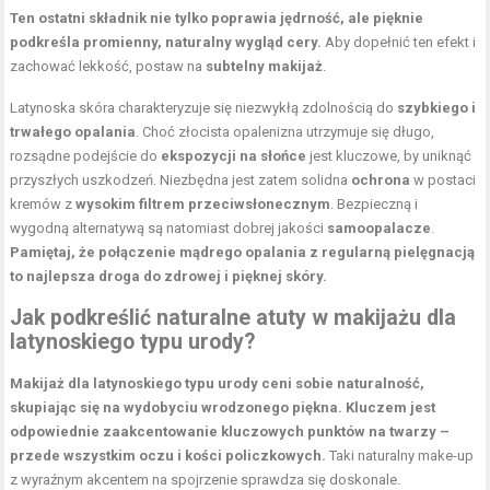
Ten ostatni składnik nie tylko poprawia jędrność, ale pięknie
podkreśla promienny, naturalny wygląd cery.
Aby dopełnić ten efekt i
zachować lekkość, postaw na
subtelny makijaż
.
Latynoska skóra charakteryzuje się niezwykłą zdolnością do
szybkiego i
trwałego opalania
. Choć złocista opalenizna utrzymuje się długo,
rozsądne podejście do
ekspozycji na słońce
jest kluczowe, by uniknąć
przyszłych uszkodzeń. Niezbędna jest zatem solidna
ochrona
w postaci
kremów z
wysokim filtrem przeciwsłonecznym
. Bezpieczną i
wygodną alternatywą są natomiast dobrej jakości
samoopalacze
.
Pamiętaj, że połączenie mądrego opalania z regularną pielęgnacją
to najlepsza droga do zdrowej i pięknej skóry.
Jak podkreślić naturalne atuty w makijażu dla
latynoskiego typu urody?
Makijaż dla latynoskiego typu urody ceni sobie naturalność,
skupiając się na wydobyciu wrodzonego piękna.
Kluczem jest
odpowiednie zaakcentowanie kluczowych punktów na twarzy –
przede wszystkim oczu i kości policzkowych.
Taki naturalny make-up
z wyraźnym akcentem na spojrzenie sprawdza się doskonale.