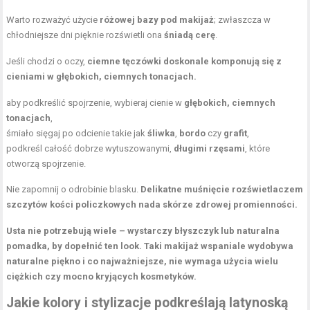
Warto rozważyć użycie
różowej bazy pod makijaż
; zwłaszcza w
chłodniejsze dni pięknie rozświetli ona
śniadą cerę
.
Jeśli chodzi o oczy,
ciemne tęczówki doskonale komponują się z
cieniami w głębokich, ciemnych tonacjach.
aby podkreślić spojrzenie, wybieraj cienie w
głębokich, ciemnych
tonacjach
,
śmiało sięgaj po odcienie takie jak
śliwka
,
bordo
czy
grafit
,
podkreśl całość dobrze wytuszowanymi,
długimi rzęsami
, które
otworzą spojrzenie.
Nie zapomnij o odrobinie blasku.
Delikatne muśnięcie rozświetlaczem
szczytów kości policzkowych nada skórze zdrowej promienności.
Usta nie potrzebują wiele – wystarczy błyszczyk lub naturalna
pomadka, by dopełnić ten look.
Taki makijaż wspaniale wydobywa
naturalne piękno i co najważniejsze, nie wymaga użycia wielu
ciężkich czy mocno kryjących kosmetyków.
Jakie kolory i
stylizacje
podkreślają latynoską