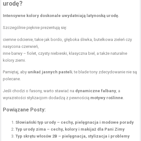
urodę?
Intensywne kolory doskonale uwydatniają latynoską urodę.
Szczególnie pięknie prezentują się:
ciemne odcienie, takie jak bordo, głęboka śliwka, butelkowa zieleń czy
nasycona czerwień,
inne barwy – fiolet, czysty niebieski, klasyczna biel, a także naturalne
kolory ziemi.
Pamiętaj, aby
unikać jasnych pasteli
; te blade tony zdecydowanie nie są
polecane.
Jeśli chodzi o fasony, warto stawiać na
dynamiczne falbany
, a
wyrazistości stylizacjom dodadzą z pewnością
motywy roślinne
.
Powiązane Posty:
Słowiański typ urody – cechy, pielęgnacja i modowe porady
Typ urody zima – cechy, kolory i makijaż dla Pani Zimy
Typ skrętu włosów 2B – pielęgnacja, stylizacja i problemy