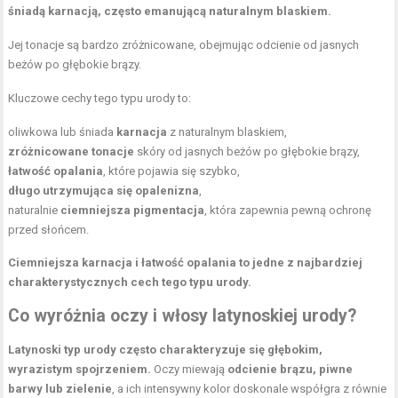
śniadą karnacją, często emanującą naturalnym blaskiem.
Jej tonacje są bardzo zróżnicowane, obejmując odcienie od jasnych
beżów po głębokie brązy.
Kluczowe cechy tego typu urody to:
oliwkowa lub śniada
karnacja
z naturalnym blaskiem,
zróżnicowane tonacje
skóry od jasnych beżów po głębokie brązy,
łatwość opalania
, które pojawia się szybko,
długo utrzymująca się opalenizna
,
naturalnie
ciemniejsza pigmentacja
, która zapewnia pewną ochronę
przed słońcem.
Ciemniejsza karnacja i łatwość opalania to jedne z najbardziej
charakterystycznych cech tego typu urody.
Co wyróżnia oczy i włosy latynoskiej urody?
Latynoski typ urody często charakteryzuje się głębokim,
wyrazistym spojrzeniem.
Oczy miewają
odcienie brązu, piwne
barwy lub zielenie
, a ich intensywny kolor doskonale współgra z równie