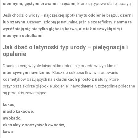
ciemnymi, gęstymi brwiami i rzęsami
, które są typowe dla tej aparycji.
Jeśli chodzi o włosy – najczęściej spotkamy tu
odcienie brązu, czerni
lub szatynu
. Czasami zdobią je naturalne, jaśniejsze refleksy.
Pasma te
wyróżniają się nie tylko głęboką barwą, ale też niezwykłą siłą i
mocnymi cebulkami.
Jak dbać o latynoski typ urody – pielęgnacja i
opalanie
Dbanie o cerę w typie latynoskim opiera się przede wszystkim na
intensywnym nawilżeniu
. Klucz do sukcesu tkwi w stosowaniu
kosmetyków
bazujących na
składnikach prosto z natury
, które
przynoszą skórze głębokie ukojenie i nawodnienie. Szczególnie polecane
są produkty zawierające:
kokos
,
masło kakaowe
,
awokado
,
ekstrakty z soczystych owoców
,
kawa
.