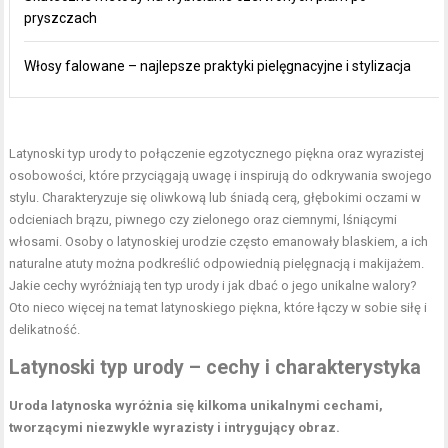
pryszczach
Włosy falowane – najlepsze praktyki pielęgnacyjne i stylizacja
Latynoski typ urody
to połączenie egzotycznego piękna oraz wyrazistej
osobowości, które przyciągają uwagę i inspirują do odkrywania swojego
stylu. Charakteryzuje się oliwkową lub śniadą cerą, głębokimi oczami w
odcieniach brązu, piwnego czy zielonego oraz ciemnymi, lśniącymi
włosami. Osoby o latynoskiej urodzie często emanowały blaskiem, a ich
naturalne atuty można podkreślić odpowiednią pielęgnacją i makijażem.
Jakie cechy wyróżniają ten typ urody i jak dbać o jego unikalne walory?
Oto nieco więcej na temat latynoskiego piękna, które łączy w sobie siłę i
delikatność.
Latynoski typ urody – cechy i charakterystyka
Uroda latynoska wyróżnia się kilkoma unikalnymi cechami,
tworzącymi niezwykle wyrazisty i intrygujący obraz.