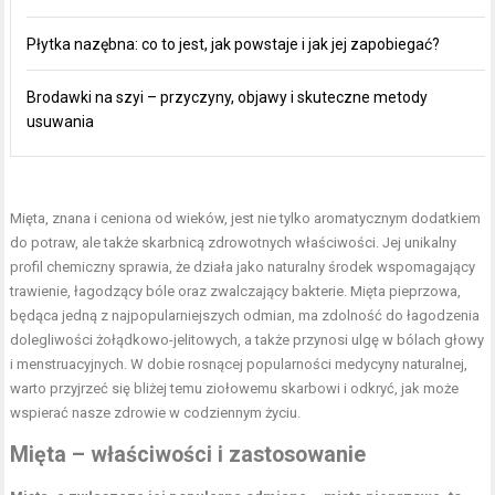
Płytka nazębna: co to jest, jak powstaje i jak jej zapobiegać?
Brodawki na szyi – przyczyny, objawy i skuteczne metody
usuwania
Mięta, znana i ceniona od wieków, jest nie tylko aromatycznym dodatkiem
do potraw, ale także skarbnicą zdrowotnych właściwości. Jej unikalny
profil chemiczny sprawia, że działa jako naturalny środek wspomagający
trawienie, łagodzący bóle oraz zwalczający bakterie. Mięta pieprzowa,
będąca jedną z najpopularniejszych odmian, ma zdolność do łagodzenia
dolegliwości żołądkowo-jelitowych, a także przynosi ulgę w bólach głowy
i menstruacyjnych. W dobie rosnącej popularności medycyny naturalnej,
warto przyjrzeć się bliżej temu ziołowemu skarbowi i odkryć, jak może
wspierać nasze zdrowie w codziennym życiu.
Mięta – właściwości i zastosowanie