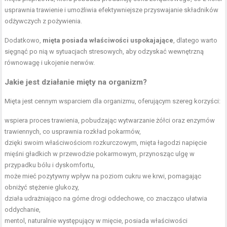
usprawnia trawienie i umożliwia efektywniejsze przyswajanie składników
odżywczych z pożywienia.
Dodatkowo,
mięta posiada właściwości uspokajające
, dlatego warto
sięgnąć po nią w sytuacjach stresowych, aby odzyskać wewnętrzną
równowagę i ukojenie nerwów.
Jakie jest działanie mięty na organizm?
Mięta jest cennym wsparciem dla organizmu, oferującym szereg korzyści:
wspiera proces trawienia, pobudzając wytwarzanie żółci oraz enzymów
trawiennych, co usprawnia rozkład pokarmów,
dzięki swoim właściwościom rozkurczowym, mięta łagodzi napięcie
mięśni gładkich w przewodzie pokarmowym, przynosząc ulgę w
przypadku bólu i dyskomfortu,
może mieć pozytywny wpływ na poziom cukru we krwi, pomagając
obniżyć stężenie glukozy,
działa udrażniająco na górne drogi oddechowe, co znacząco ułatwia
oddychanie,
mentol, naturalnie występujący w mięcie, posiada właściwości