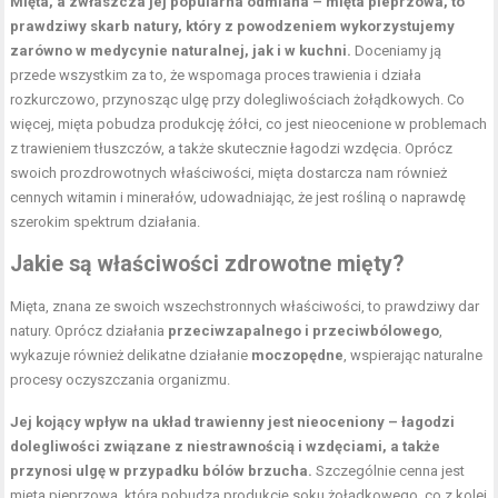
Mięta, a zwłaszcza jej popularna odmiana – mięta pieprzowa, to
prawdziwy skarb natury, który z powodzeniem wykorzystujemy
zarówno w medycynie naturalnej, jak i w kuchni.
Doceniamy ją
przede wszystkim za to, że wspomaga proces trawienia i działa
rozkurczowo, przynosząc ulgę przy dolegliwościach żołądkowych. Co
więcej, mięta pobudza produkcję żółci, co jest nieocenione w problemach
z trawieniem tłuszczów, a także skutecznie łagodzi wzdęcia. Oprócz
swoich prozdrowotnych właściwości, mięta dostarcza nam również
cennych witamin i minerałów, udowadniając, że jest rośliną o naprawdę
szerokim spektrum działania.
Jakie są właściwości zdrowotne mięty?
Mięta, znana ze swoich wszechstronnych właściwości, to prawdziwy dar
natury. Oprócz działania
przeciwzapalnego i przeciwbólowego
,
wykazuje również delikatne działanie
moczopędne
, wspierając naturalne
procesy oczyszczania organizmu.
Jej kojący wpływ na układ trawienny jest nieoceniony – łagodzi
dolegliwości związane z niestrawnością i wzdęciami, a także
przynosi ulgę w przypadku bólów brzucha.
Szczególnie cenna jest
mięta pieprzowa, która pobudza produkcję soku żołądkowego, co z kolei