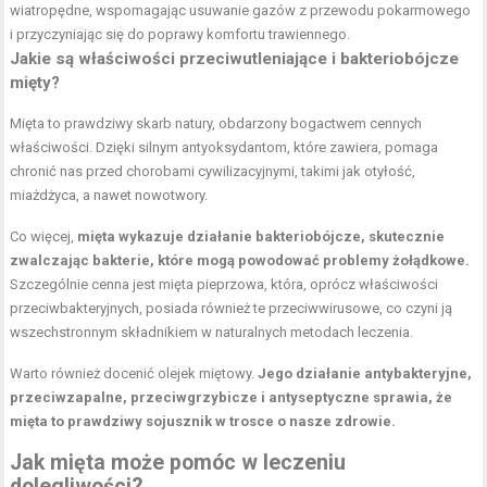
wiatropędne, wspomagając usuwanie gazów z przewodu pokarmowego
i przyczyniając się do poprawy komfortu trawiennego.
Jakie są właściwości przeciwutleniające i bakteriobójcze
mięty?
Mięta to prawdziwy skarb natury, obdarzony bogactwem cennych
właściwości. Dzięki silnym antyoksydantom, które zawiera, pomaga
chronić nas przed chorobami cywilizacyjnymi, takimi jak otyłość,
miażdżyca, a nawet nowotwory.
Co więcej,
mięta wykazuje działanie bakteriobójcze, skutecznie
zwalczając bakterie, które mogą powodować problemy żołądkowe.
Szczególnie cenna jest mięta pieprzowa, która, oprócz właściwości
przeciwbakteryjnych, posiada również te przeciwwirusowe, co czyni ją
wszechstronnym składnikiem w naturalnych metodach leczenia.
Warto również docenić olejek miętowy.
Jego działanie antybakteryjne,
przeciwzapalne, przeciwgrzybicze i antyseptyczne sprawia, że
mięta to prawdziwy sojusznik w trosce o nasze zdrowie.
Jak mięta może pomóc w leczeniu
dolegliwości?