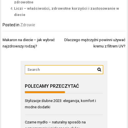
zdrowotne
Liczi – właściwości, zdrowotne korzyści i zastosowanie w
diecie
Posted in
Zdrowie
Nawigacja
Makaron na diecie – jak wybrać
Dlaczego mężczyźni powinni używać
wpisu
najzdrowszy rodzaj?
kremu z filtrem UV?
POLECAMY PRZECZYTAĆ
Stylizacje ślubne 2023: elegancja, komfort i
modne dodatki
Czarne mydło – naturalny sposób na