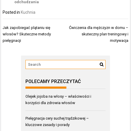
odchudzania
Posted in
Kuchnia
Nawigacja
Jak zapobiegać plątaniu się
Ćwiczenia dla mężczyzn w domu –
wpisu
włosów? Skuteczne metody
skuteczny plan treningowy i
pielęgnacji
motywacja
POLECAMY PRZECZYTAĆ
Olejek jojoba na włosy – właściwości i
korzyści dla zdrowia włosów
Pielęgnacja cery suchej trądzikowej –
kluczowe zasady i porady