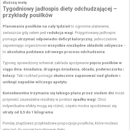
dłuższą metę
.
Tygodniowy
jadłospis diety odchudzającej
–
przykłady posiłków
Planowanie posiłków na cały tydzień
to ogromne ułatwienie,
zwłaszcza gdy celem jest
redukcja wagi
. Przygotowany jadłospis
pomaga
utrzymać odpowiedni deficyt kaloryczny
, jednocześnie
zapewniając organizmowi
wszystkie niezbędne składniki odżywcze
–
to
absolutna podstawa zdrowego procesu odchudzania
.
Typowy, sprawdzony schemat zakłada spożywanie
pięciu posiłków w
ciągu dnia
:
śniadania
,
drugiego śniadania
,
obiadu
,
podwieczorku
i
kolacji
. Taki rozkład pomaga
skutecznie zapanować nad głodem i
uniknąć napadów wilczego apetytu
.
Konsekwentne trzymanie się takiego planu przez siedem dni
może
przynieść zauważalne rezultaty w postaci
spadku wagi
. Choć
indywidualne efekty mogą się różnić, często można spodziewać się
utraty od 0,5 do 1 kilograma
.
Poniżej znajdziesz przykładowe propozycje posiłków, które możesz
włączyć do swojej tygodniowej diety: