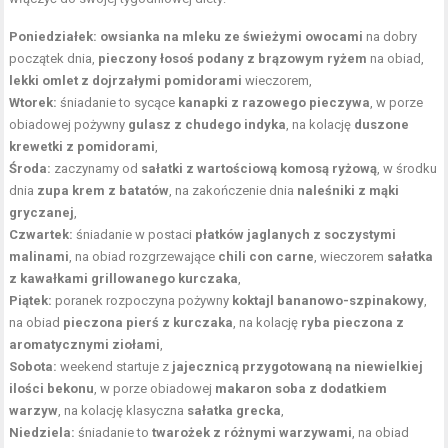
Poniedziałek:
owsianka na mleku ze świeżymi owocami
na dobry
początek dnia,
pieczony łosoś podany z brązowym ryżem
na obiad,
lekki omlet z dojrzałymi pomidorami
wieczorem,
Wtorek:
śniadanie to sycące
kanapki z razowego pieczywa
, w porze
obiadowej pożywny
gulasz z chudego indyka
, na kolację
duszone
krewetki z pomidorami
,
Środa:
zaczynamy od
sałatki z wartościową komosą ryżową
, w środku
dnia
zupa krem z batatów
, na zakończenie dnia
naleśniki z mąki
gryczanej
,
Czwartek:
śniadanie w postaci
płatków jaglanych z soczystymi
malinami
, na obiad rozgrzewające
chili con carne
, wieczorem
sałatka
z kawałkami grillowanego kurczaka
,
Piątek:
poranek rozpoczyna pożywny
koktajl bananowo-szpinakowy
,
na obiad
pieczona pierś z kurczaka
, na kolację
ryba pieczona z
aromatycznymi ziołami
,
Sobota:
weekend startuje z
jajecznicą przygotowaną na niewielkiej
ilości bekonu
, w porze obiadowej
makaron soba z dodatkiem
warzyw
, na kolację klasyczna
sałatka grecka
,
Niedziela:
śniadanie to
twarożek z różnymi warzywami
, na obiad