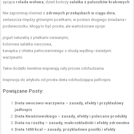
sycąca
rolada wołowa
, dzień kończy
sałatka z paluszków krabowych
.
Nie zapominaj również o
zdrowych przekąskach w ciągu dnia
,
zwłaszcza między głównymi posiłkami, w postaci drugiego śniadania i
podwieczorku. Mogą to być proste, ale wartościowe opcje:
jogurt naturalny z płatkami owsianymi,
kolorowa sałatka owocowa,
kanapka z chleba pełnoziarnistego z chudą wędliną i świeżymi
warzywami.
Takie dodatki świetnie wspierają cały proces odchudzania.
Inspiracja do artykułu od
prosta dieta odchudzająca jadłospis
.
Powiązane Posty:
Dieta owocowo-warzywna – zasady, efekty i przykładowy
jadłospis
Dieta Kwaśniewskiego – zasady, efekty i polecane produkty
Dieta na rzeźbę – zasady, makroskładniki i efekty zdrowotne
Dieta 1400 kcal – zasady, przykładowe posiłki i efekty