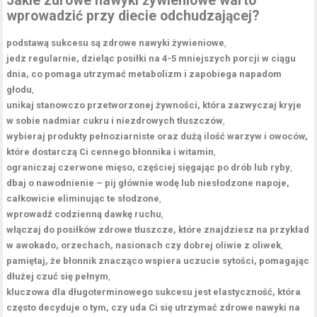
Jakie zdrowe nawyki żywieniowe warto
wprowadzić przy diecie odchudzającej?
podstawą sukcesu są zdrowe nawyki żywieniowe
,
jedz regularnie, dzieląc posiłki na 4-5 mniejszych porcji w ciągu
dnia, co pomaga utrzymać metabolizm i zapobiega napadom
głodu
,
unikaj stanowczo przetworzonej żywności, która zazwyczaj kryje
w sobie nadmiar cukru i niezdrowych tłuszczów
,
wybieraj produkty pełnoziarniste oraz dużą ilość warzyw i owoców,
które dostarczą Ci cennego błonnika i witamin
,
ograniczaj czerwone mięso, częściej sięgając po drób lub ryby
,
dbaj o nawodnienie – pij głównie wodę lub niesłodzone napoje,
całkowicie eliminując te słodzone
,
wprowadź codzienną dawkę ruchu
,
włączaj do posiłków zdrowe tłuszcze, które znajdziesz na przykład
w awokado, orzechach, nasionach czy dobrej oliwie z oliwek
,
pamiętaj, że błonnik znacząco wspiera uczucie sytości, pomagając
dłużej czuć się pełnym
,
kluczowa dla długoterminowego sukcesu jest elastyczność, która
często decyduje o tym, czy uda Ci się utrzymać zdrowe nawyki na