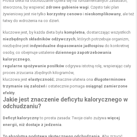
Prosta
dieta na odchudzanie
opiera się na fundamentalnych zasadach,
stworzona, by wspierać
zdrowe gubienie wagi
. Często taki plan
żywieniowy jest nie tylko
korzystny cenowo
i
nieskomplikowany
, ale też
łatwy do wdrożenia na co dzień.
kluczowe jest, by każda dieta była
kompletna
, dostarczając wszystkich
niezbędnych składników odżywczych
, których potrzebuje organizm,
niezbędne jest
indywidualne dopasowanie jadłospisu
do konkretnej
osoby, co obejmuje ustalenie
dziennego zapotrzebowania
kalorycznego
,
regularne spożywanie posiłków
odgrywa istotną rolę, wspierając cały
proces zrzucania zbędnych kilogramów,
kluczowa jest
elastyczność
; znacznie ułatwia ona
długoterminowe
trzymanie się założeń
i ostatecznie pomaga
osiągnąć zamierzone
efekty
.
Jakie jest znaczenie deficytu kalorycznego w
odchudzaniu?
Deficyt kaloryczny
to prosta zasada: Twoje ciało zużywa
więcej
energii, niż dostaje z jedzenia
.
To absolutna podstawa skutecznego odchudzania.
Aby zrzucić