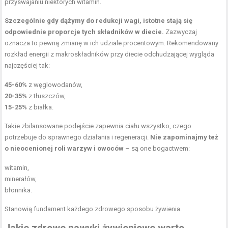
przyswajaniu niektórych witamin.
Szczególnie gdy dążymy do redukcji wagi, istotne stają się
odpowiednie proporcje tych składników w diecie.
Zazwyczaj
oznacza to pewną zmianę w ich udziale procentowym. Rekomendowany
rozkład energii z makroskładników przy diecie odchudzającej wygląda
najczęściej tak:
45-60%
z węglowodanów,
20-35%
z tłuszczów,
15-25%
z białka.
Takie zbilansowane podejście zapewnia ciału wszystko, czego
potrzebuje do sprawnego działania i regeneracji.
Nie zapominajmy też
o nieocenionej roli warzyw i owoców
– są one bogactwem:
witamin,
minerałów,
błonnika.
Stanowią fundament każdego zdrowego sposobu żywienia.