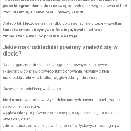
jeden kilogram
tkanki tłuszczowej
, potrzebujesz wygenerować deficyt
rzędu
siedmiu, a nawet ośmiu tysięcy kalorii
.
Dlatego tak kluczowe jest nie tylko go osiągnąć, ale przede wszystkim
konsekwentnie utrzymywać
.
Bez tego, trwałe i zdrowe
zmniejszenie wagi po prostu nie nastąpi.
Jakie makroskładniki powinny znaleźć się w
diecie?
Nasz organizm potrzebuje każdego dnia pewnych kluczowych
składników do prawidłowego funkcjonowania. Mówimy o nich
makroskładniki
– to
białka, węglowodany i tłuszcze
.
Każdy z nich pełni inną, ważną rolę:
białko
stanowi podstawowy budulec naszych mięśni i tkanek, będąc
absolutnie niezbędne,
węglowodany
to główne źródło energii, dające nam siłę do działania
przez cały dzień,
zdrowe
tłuszcze
wspierają wiele procesów życiowych i pomagają w