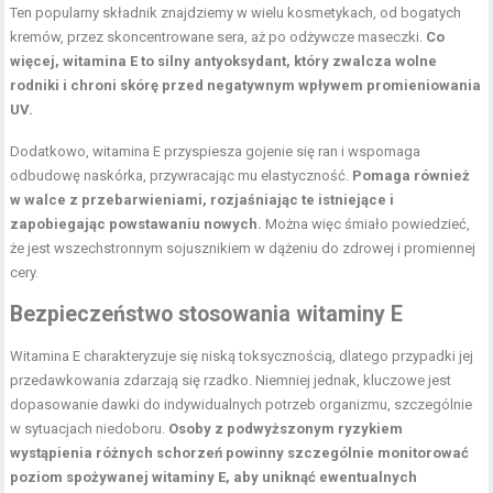
Ten popularny składnik znajdziemy w wielu kosmetykach, od bogatych
kremów, przez skoncentrowane
sera
, aż po odżywcze maseczki.
Co
więcej, witamina E to silny antyoksydant, który zwalcza wolne
rodniki i chroni skórę przed negatywnym wpływem promieniowania
UV.
Dodatkowo, witamina E przyspiesza gojenie się ran i wspomaga
odbudowę naskórka, przywracając mu elastyczność.
Pomaga również
w walce z przebarwieniami, rozjaśniając te istniejące i
zapobiegając powstawaniu nowych.
Można więc śmiało powiedzieć,
że jest wszechstronnym sojusznikiem w dążeniu do zdrowej i promiennej
cery.
Bezpieczeństwo stosowania witaminy E
Witamina E charakteryzuje się niską toksycznością, dlatego przypadki jej
przedawkowania zdarzają się rzadko. Niemniej jednak, kluczowe jest
dopasowanie dawki do indywidualnych potrzeb organizmu, szczególnie
w sytuacjach niedoboru.
Osoby z podwyższonym ryzykiem
wystąpienia różnych schorzeń powinny szczególnie monitorować
poziom spożywanej witaminy E, aby uniknąć ewentualnych