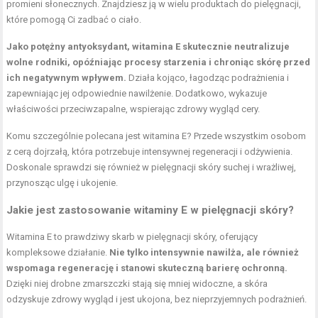
promieni słonecznych. Znajdziesz ją w wielu produktach do pielęgnacji,
które pomogą Ci zadbać o ciało.
Jako potężny antyoksydant, witamina E skutecznie neutralizuje
wolne rodniki, opóźniając procesy starzenia i chroniąc skórę przed
ich negatywnym wpływem.
Działa kojąco, łagodząc podrażnienia i
zapewniając jej odpowiednie nawilżenie. Dodatkowo, wykazuje
właściwości przeciwzapalne, wspierając zdrowy wygląd cery.
Komu szczególnie polecana jest witamina E? Przede wszystkim osobom
z cerą dojrzałą, która potrzebuje intensywnej regeneracji i odżywienia.
Doskonale sprawdzi się również w pielęgnacji skóry suchej i wrażliwej,
przynosząc ulgę i ukojenie.
Jakie jest zastosowanie witaminy E w pielęgnacji skóry?
Witamina E to prawdziwy skarb w pielęgnacji skóry, oferujący
kompleksowe działanie.
Nie tylko intensywnie nawilża, ale również
wspomaga regenerację i stanowi skuteczną barierę ochronną.
Dzięki niej drobne zmarszczki stają się mniej widoczne, a skóra
odzyskuje zdrowy wygląd i jest ukojona, bez nieprzyjemnych podrażnień.