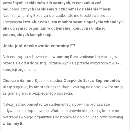
poważnych problemów zdrowotnych, w tym zaburzeń
neurologicznych (problemy z czuciem) i osłabienia mięśni.
Nadmiar witaminy E zdarza się rzadko, ale może zakłócić proces
krzepnięcia krwi.
Kluczowe jest monitorowanie spożycia witaminy E,
aby utrzymać organizm w optymalnej kondycji i uniknąć
potencjalnych komplikacji.
Jakie jest dawkowanie witaminy E?
Dzienne zapotrzebowanie na
witaminę E
jest zmienne i mieści się w
przedziale od
8 do 20 mg
. Różnice wynikają przede wszystkim z wieku i
kondycji organizmu.
Chociaż
witamina E
jest niezbędna,
Zespół do Spraw Suplementów
Diety
sugeruje, by nie przekraczać dawki
250 mg
na dobę. Uważa się ją
za górną granicę bezpiecznego spożycia.
Należy jednak pamiętać, że suplementacja powinna być zawsze
indywidualnie dopasowana. Warto zastanowić się, jakie są konkretne
potrzeby Twojego organizmu i dostosować do nich ilość przyjmowanej
witaminy E
.