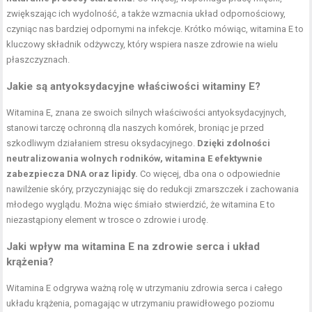
zwiększając ich wydolność, a także wzmacnia układ odpornościowy,
czyniąc nas bardziej odpornymi na infekcje. Krótko mówiąc, witamina E to
kluczowy składnik odżywczy, który wspiera nasze zdrowie na wielu
płaszczyznach.
Jakie są antyoksydacyjne właściwości witaminy E?
Witamina E, znana ze swoich silnych właściwości antyoksydacyjnych,
stanowi tarczę ochronną dla naszych komórek, broniąc je przed
szkodliwym działaniem stresu oksydacyjnego.
Dzięki zdolności
neutralizowania wolnych rodników, witamina E efektywnie
zabezpiecza DNA oraz lipidy.
Co więcej, dba ona o odpowiednie
nawilżenie skóry, przyczyniając się do redukcji zmarszczek i zachowania
młodego wyglądu. Można więc śmiało stwierdzić, że witamina E to
niezastąpiony element w trosce o zdrowie i urodę.
Jaki wpływ ma witamina E na zdrowie serca i układ
krążenia?
Witamina E odgrywa ważną rolę w utrzymaniu zdrowia serca i całego
układu krążenia, pomagając w utrzymaniu prawidłowego poziomu