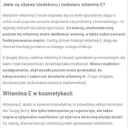
Jakie są objawy niedoboru i nadmiaru witaminy E?
Niedobór witaminy E może objawiać się na wiele sposobów, dając o
sobie znać poprzez uczucie zmęczenia czy problemy z koncentracją – to
sygnały, których nie należy ignorować.
Co więcej, niedostateczny
poziom tej witaminy może skutkować anemią, a także zaburzeniami
funkcjonowania mięśni.
Osoby, którym brakuje witaminy E, stają się
również bardziej podatne na różnego rodzaju infekcje.
Z drugiej strony, nadmiar witaminy E nie jest zjawiskiem powszechnym, ale
warto mieć świadomość, że istnieje taka możliwość.
Mimo rzadkości
występowania, zbyt wysoki poziom może prowadzić do
toksyczności i zaburzać działanie witaminy K.
Z tego względu
kluczowe jest zachowanie umiaru w suplementacji.
Witamina E w kosmetykach
Witamina E, skarb w świecie kosmetyków, to prawdziwy eliksir młodości
dla Twojej skóry.
Nie tylko intensywnie ją regeneruje, ale także
wspiera optymalne nawilżenie i przywraca utraconą elastyczność.
Co więcej, stanowi tarczę ochronną przed agresywnym działaniem