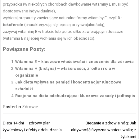
przypadku (w niektórych chorobach dawkowanie witaminy E musi być
dostosowane indywidualnie),
wybieraj preparaty zawierające naturalne formy witaminy E, czyli
D-
tokoferole
(charakteryzują się lepszą przyswajalnością),
zażywaj witaminę E w trakcie lub po posiłku zawierającym tłuszcze
(witamina E najlepiej wchłania się w ich obecności).
Powiązane Posty:
Witamina E – kluczowe właściwości i znaczenie dla zdrowia
Witamina H (biotyna) – właściwości, źródła i rola w
organizmie
Jak dieta wpływa na pamięć i koncentrację? Kluczowe
składniki
Racjonalna dieta odchudzająca: kluczowe zasady i jadłospis
Posted in
Zdrowie
Nawigacja
Dieta 14 dni – zdrowy plan
Bieganie a zdrowie nóg: Jak
wpisu
żywieniowy i efekty odchudzania
aktywność fizyczna wspiera walkę z
żylakami