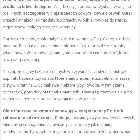
źródła są łatwo dostępne.
Znajdziemy ją przede wszystkim w olejach
roślinnych, szczególnie w oleju słonecznikowym i oliwie z oliwek. Garść
orzechów, takich jak
migdały
lub orzechy włoskie, również dostarczy
organizmowi solidną porcję tej witaminy.
Oprócz orzechów, doskonałym źródłem witaminy E są różnego rodzaju
nasiona. Pestki dyni oraz nasiona słonecznika to prawdziwe bomby
witaminowe. Warto również pamiętać o zarodkach nasion zbóż, które
również ją zawierają.
Nie zapominajmy także o zielonych warzywach liściastych, takich jak
szpinak, kapusta czy sałata, które stanowią cenne uzupełnienie naszej
diety w witaminę E. Co ciekawe, niektóre ryby i owoce, w tym czarna
porzeczka, pomidory oraz natka pietruszki, również przyczyniają się do
pokrycia naszego zapotrzebowania na tę witaminę.
Oleje tłoczone na zimno zachowują więcej witaminy E niż ich
rafinowane odpowiedniki.
Dlatego, dokonując wyborów żywieniowych,
kierujmy się rozsądkiem i stawiajmy na produkty jak najmniej
przetworzone, by w pełni korzystać z ich prozdrowotnych właściwości.