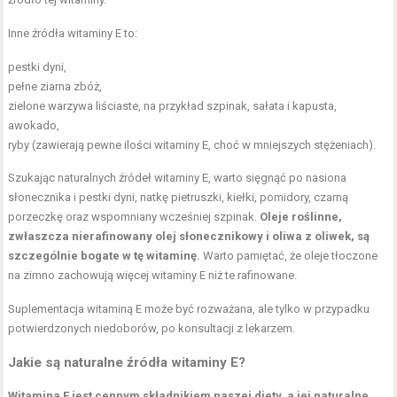
Inne źródła witaminy E to:
pestki dyni,
pełne ziarna zbóż,
zielone warzywa liściaste, na przykład szpinak,
sałata
i kapusta,
awokado
,
ryby (zawierają pewne ilości witaminy E, choć w mniejszych stężeniach).
Szukając naturalnych źródeł witaminy E, warto sięgnąć po nasiona
słonecznika i pestki dyni, natkę pietruszki, kiełki, pomidory, czarną
porzeczkę oraz wspomniany wcześniej szpinak.
Oleje roślinne,
zwłaszcza nierafinowany olej słonecznikowy i oliwa z oliwek, są
szczególnie bogate w tę witaminę.
Warto pamiętać, że oleje tłoczone
na zimno zachowują więcej witaminy E niż te rafinowane.
Suplementacja witaminą E może być rozważana, ale tylko w przypadku
potwierdzonych niedoborów, po konsultacji z lekarzem.
Jakie są naturalne źródła witaminy E?
Witamina E jest cennym składnikiem naszej diety, a jej naturalne