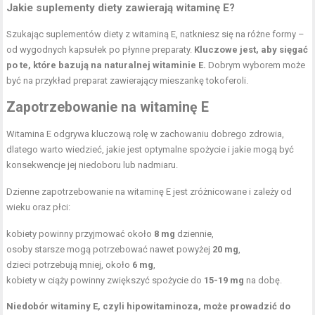
Jakie suplementy diety zawierają witaminę E?
Szukając suplementów diety z witaminą E, natkniesz się na różne formy –
od wygodnych kapsułek po płynne preparaty.
Kluczowe jest, aby sięgać
po te, które bazują na naturalnej witaminie E.
Dobrym wyborem może
być na przykład preparat zawierający mieszankę tokoferoli.
Zapotrzebowanie na witaminę E
Witamina E odgrywa kluczową rolę w zachowaniu dobrego zdrowia,
dlatego warto wiedzieć, jakie jest optymalne spożycie i jakie mogą być
konsekwencje jej niedoboru lub nadmiaru.
Dzienne zapotrzebowanie na witaminę E jest zróżnicowane i zależy od
wieku oraz płci:
kobiety
powinny przyjmować około
8 mg
dziennie,
osoby starsze mogą potrzebować nawet powyżej
20 mg
,
dzieci potrzebują mniej, około
6 mg
,
kobiety w ciąży powinny zwiększyć spożycie do
15-19 mg
na dobę.
Niedobór witaminy E, czyli hipowitaminoza, może prowadzić do