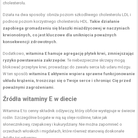
cholesterolu.
Działa na dwa sposoby: obniża poziom szkodliwego cholesterolu LDL i
podnosi poziom korzystnego cholesterolu HDL.
Takie działanie
zapobiega gromadzeniu się blaszki miażdżycowej w naczyniach
krwionośnych, co jest kluczowe dla uniknięcia poważnych
konsekwencji zdrowotnych.
Dodatkowo,
witamina E hamuje agregację płytek krwi, zmniejszając
ryzyko powstawania zakrzepów.
Te niebezpieczne skrzepy mogą
blokować przepływ krwi, prowadząc do zawału serca lub udaru mózgu.
W ten sposób
witamina E aktywnie wspiera sprawne funkcjonowanie
układu krążenia, troszcząc się o Twoje serce i chroniąc Cię przed
poważnymi zagrożeniami.
Źródła witaminy E w diecie
Witamina E to cenny składnik odżywczy, który obficie występuje w świecie
roślin. Szczególnie bogate w nią są oleje roślinne, takie jak
słonecznikowy, rzepakowy i kukurydziany. Nie można zapomnieć o
orzechach włoskich
i migdałach, które również stanowią doskonałe
źródło tej witaminy.