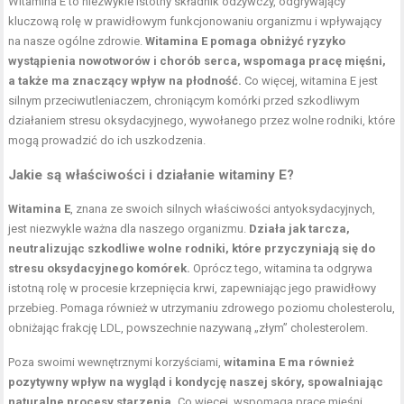
Witamina E to niezwykle istotny składnik odżywczy, odgrywający
kluczową rolę w prawidłowym funkcjonowaniu organizmu i wpływający
na nasze ogólne zdrowie.
Witamina E pomaga obniżyć ryzyko
wystąpienia nowotworów i chorób serca, wspomaga pracę mięśni,
a także ma znaczący wpływ na płodność.
Co więcej, witamina E jest
silnym przeciwutleniaczem, chroniącym komórki przed szkodliwym
działaniem stresu oksydacyjnego, wywołanego przez wolne rodniki, które
mogą prowadzić do ich uszkodzenia.
Jakie są właściwości i działanie witaminy E?
Witamina E
, znana ze swoich silnych właściwości antyoksydacyjnych,
jest niezwykle ważna dla naszego organizmu.
Działa jak tarcza,
neutralizując szkodliwe wolne rodniki, które przyczyniają się do
stresu oksydacyjnego komórek.
Oprócz tego, witamina ta odgrywa
istotną rolę w procesie krzepnięcia krwi, zapewniając jego prawidłowy
przebieg. Pomaga również w utrzymaniu zdrowego poziomu cholesterolu,
obniżając frakcję LDL, powszechnie nazywaną „złym” cholesterolem.
Poza swoimi wewnętrznymi korzyściami,
witamina E ma również
pozytywny wpływ na wygląd i kondycję naszej skóry, spowalniając
naturalne procesy starzenia.
Co więcej, wspomaga pracę mięśni,