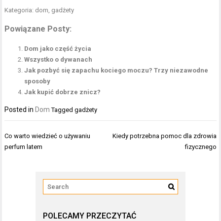
Kategoria: dom, gadżety
Powiązane Posty:
Dom jako część życia
Wszystko o dywanach
Jak pozbyć się zapachu kociego moczu? Trzy niezawodne
sposoby
Jak kupić dobrze znicz?
Posted in
Dom
Tagged
gadżety
Nawigacja
Co warto wiedzieć o używaniu
Kiedy potrzebna pomoc dla zdrowia
wpisu
perfum latem
fizycznego
POLECAMY PRZECZYTAĆ