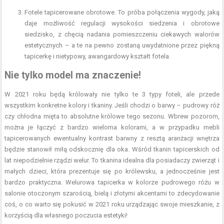
Fotele tapicerowane obrotowe. To próba połączenia wygody, jaką
daje możliwość regulacji wysokości siedzenia i obrotowe
siedzisko, z chęcią nadania pomieszczeniu ciekawych walorów
estetycznych – a te na pewno zostaną uwydatnione przez piękną
tapicerkę i nietypowy, awangardowy kształt fotela.
Nie tylko model ma znaczenie!
W 2021 roku będą królowały nie tylko te 3 typy foteli, ale przede
wszystkim konkretne kolory i tkaniny. Jeśli chodzi o barwy – pudrowy róż
czy chłodna mięta to absolutne królowe tego sezonu. Wbrew pozorom,
można je łączyć z bardzo wieloma kolorami, a w przypadku mebli
tapicerowanych ewentualny kontrast barwny z resztą aranżacji wnętrza
będzie stanowił miłą odskocznię dla oka. Wśród tkanin tapicerskich od
lat niepodzielnie rządzi welur. To tkanina idealna dla posiadaczy zwierząt i
małych dzieci, która prezentuje się po królewsku, a jednocześnie jest
bardzo praktyczna. Welurowa tapicerka w kolorze pudrowego różu w
salonie otoczonym szarością, bielą i złotymi akcentami to zdecydowanie
coś, o co warto się pokusić w 2021 roku urządzając swoje mieszkanie, z
korzyścią dla własnego poczucia estetyki!