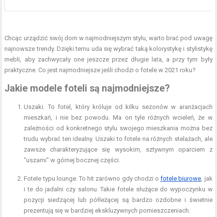
Chcąc urządzić swój dom w najmodniejszym stylu, warto brać pod uwagę
najnowsze trendy. Dzięki temu uda się wybrać taką kolorystykę i stylistykę
mebli, aby zachwycały one jeszcze przez długie lata, a przy tym były
praktyczne. Co jest najmodniejsze jeśli chodzi o fotele w 2021 roku?
Jakie modele foteli są najmodniejsze?
Uszaki. To fotel, który króluje od kilku sezonów w aranżacjach
mieszkań, i nie bez powodu. Ma on tyle różnych wcieleń, że w
zależności od konkretnego stylu swojego mieszkania można bez
trudu wybrać ten idealny. Uszaki to fotele na różnych stelażach, ale
zawsze charakteryzujące się wysokim, sztywnym oparciem z
“uszami” w górnej bocznej części.
Fotele typu lounge. To hit zarówno gdy chodzi o
fotele biurowe
, jak
i te do jadalni czy salonu. Takie fotele służące do wypoczynku w
pozycji siedzącej lub półleżącej są bardzo ozdobne i świetnie
prezentują się w bardziej ekskluzywnych pomieszczeniach.