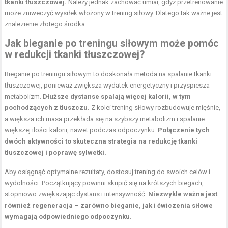
tkanki tłuszczowej.
Należy jednak zachować umiar, gdyż przetrenowanie
może zniweczyć wysiłek włożony w
trening siłowy
. Dlatego tak ważne jest
znalezienie złotego środka.
Jak bieganie po treningu siłowym może pomóc
w redukcji tkanki tłuszczowej?
Bieganie po treningu siłowym to doskonała metoda na spalanie tkanki
tłuszczowej, ponieważ zwiększa wydatek energetyczny i przyspiesza
metabolizm.
Dłuższe dystanse spalają więcej kalorii, w tym
pochodzących z tłuszczu.
Z kolei trening siłowy rozbudowuje mięśnie,
a większa ich masa przekłada się na szybszy metabolizm i spalanie
większej ilości kalorii, nawet podczas odpoczynku.
Połączenie tych
dwóch aktywności to skuteczna strategia na redukcję tkanki
tłuszczowej i poprawę sylwetki.
Aby osiągnąć optymalne rezultaty, dostosuj trening do swoich celów i
wydolności. Początkujący powinni skupić się na krótszych biegach,
stopniowo zwiększając dystans i intensywność.
Niezwykle ważna jest
również regeneracja – zarówno bieganie, jak i ćwiczenia siłowe
wymagają odpowiedniego odpoczynku.