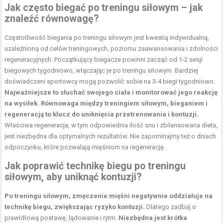
Jak często biegać po treningu siłowym – jak
znaleźć równowagę?
Częstotliwość biegania po treningu siłowym jest kwestią indywidualną,
uzależnioną od celów treningowych, poziomu zaawansowania i zdolności
regeneracyjnych. Początkujący biegacze powinni zacząć od 1-2 sesji
biegowych tygodniowo, włączając je po treningu siłowym. Bardziej
doświadczeni sportowcy mogą pozwolić sobie na 3-4 biegi tygodniowo.
Najważniejsze to słuchać swojego ciała i monitorować jego reakcję
na wysiłek.
Równowaga między treningiem siłowym, bieganiem i
regeneracją to klucz do uniknięcia przetrenowania i kontuzji.
Właściwa regeneracja, w tym
odpowiednia ilość
snu i zbilansowana dieta,
jest niezbędna dla optymalnych rezultatów. Nie zapominajmy też o dniach
odpoczynku, które pozwalają mięśniom na regenerację.
Jak poprawić technikę biegu po treningu
siłowym, aby uniknąć kontuzji?
Po treningu siłowym, zmęczenie mięśni negatywnie oddziałuje na
technikę biegu, zwiększając ryzyko kontuzji.
Dlatego zadbaj o
prawidłową postawę, lądowanie i rytm.
Niezbędna jest krótka