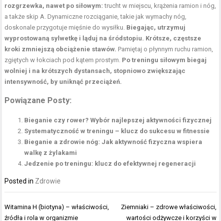
rozgrzewka, nawet po siłowym:
trucht w miejscu, krążenia ramion i nóg,
a także skip A. Dynamiczne rozciąganie, takie jak wymachy nóg,
doskonale przygotuje mięśnie do wysiłku.
Biegając, utrzymuj
wyprostowaną sylwetkę i ląduj na śródstopiu. Krótsze, częstsze
kroki zmniejszą obciążenie stawów.
Pamiętaj o płynnym ruchu ramion,
zgiętych w łokciach pod kątem prostym.
Po treningu siłowym biegaj
wolniej i na krótszych dystansach, stopniowo zwiększając
intensywność, by uniknąć przeciążeń.
Powiązane Posty:
Bieganie czy rower? Wybór najlepszej aktywności fizycznej
Systematyczność w treningu – klucz do sukcesu w fitnessie
Bieganie a zdrowie nóg: Jak aktywność fizyczna wspiera
walkę z żylakami
Jedzenie po treningu: klucz do efektywnej regeneracji
Posted in
Zdrowie
Nawigacja
Witamina H (biotyna) – właściwości,
Ziemniaki – zdrowe właściwości,
wpisu
źródła i rola w organizmie
wartości odżywcze i korzyści w