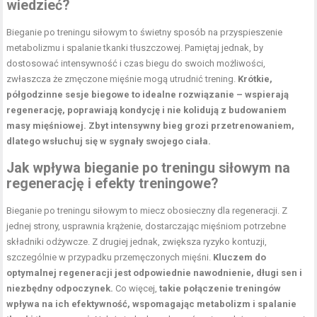
wiedzieć?
Bieganie po treningu siłowym to świetny sposób na przyspieszenie
metabolizmu i spalanie tkanki tłuszczowej. Pamiętaj jednak, by
dostosować intensywność i czas biegu do swoich możliwości,
zwłaszcza że zmęczone mięśnie mogą utrudnić trening.
Krótkie,
półgodzinne sesje biegowe to idealne rozwiązanie – wspierają
regenerację, poprawiają kondycję i nie kolidują z budowaniem
masy mięśniowej.
Zbyt intensywny bieg grozi przetrenowaniem,
dlatego wsłuchuj się w sygnały swojego ciała.
Jak wpływa bieganie po treningu siłowym na
regenerację i efekty treningowe?
Bieganie po treningu siłowym to miecz obosieczny dla regeneracji. Z
jednej strony, usprawnia krążenie, dostarczając mięśniom potrzebne
składniki odżywcze. Z drugiej jednak, zwiększa ryzyko kontuzji,
szczególnie w przypadku przemęczonych mięśni.
Kluczem do
optymalnej regeneracji jest odpowiednie nawodnienie, długi sen i
niezbędny odpoczynek.
Co więcej,
takie połączenie treningów
wpływa na ich efektywność, wspomagając metabolizm i spalanie