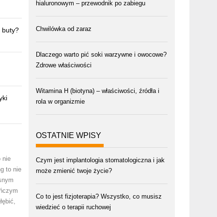
hialuronowym – przewodnik po zabiegu
Chwilówka od zaraz
e buty?
Dlaczego warto pić soki warzywne i owocowe?
Zdrowe właściwości
Witamina H (biotyna) – właściwości, źródła i
yki
rola w organizmie
OSTATNIE WPISY
 nie
Czym jest implantologia stomatologiczna i jak
g to nie
może zmienić twoje życie?
esnym
ieńczym
Co to jest fizjoterapia? Wszystko, co musisz
łębić,
wiedzieć o terapii ruchowej