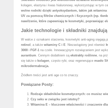
kolagen, elastyna i kwas hialuronowy, wykorzystując w tym ce
wolne rodniki dzięki antyoksydantom, takim jak
witamina
UV za pomocą filtrów chemicznych i fizycznych (np. tlenk
nawilżenie, które zapewniają te kosmetyki, poprawiając 
Jakie technologie i składniki znajduj
W walce z oznakami starzenia, kosmetyki anti-aging sięgają 
retinol
, a także
witaminy C i E
. Niezastąpiony jest również
k
3000
i
FGF-1
na czele. Innowacyjnym rozwiązaniem jest wyk
aurantium
. Cennym dodatkiem są
ekstrakty roślinne
, na pr
się także o
kolagen
, często rybi, oraz regenerujące
masło S
mikrodermabrazja.
Źródłem treści jest
anti age co to znaczy
.
Powiązane Posty:
Rodzaje składników kosmetycznych: co musisz wied
Czy seks w związku jest istotny?
Witamina E – kluczowe właściwości i znaczenie dla