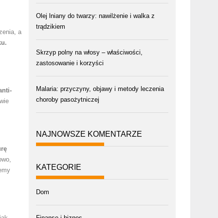
Olej lniany do twarzy: nawilżenie i walka z
trądzikiem
zenia, a
ku.
Skrzyp polny na włosy – właściwości,
zastosowanie i korzyści
Malaria: przyczyny, objawy i metody leczenia
nti-
choroby pasożytniczej
wie
NAJNOWSZE KOMENTARZE
urę
owo,
KATEGORIE
iemy
Dom
jak
Finanse i biznes