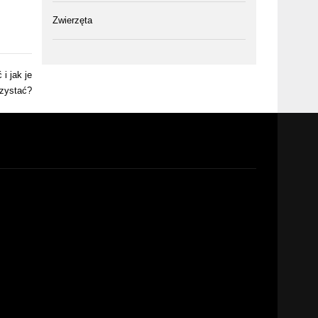
Zwierzęta
i jak je
zystać?