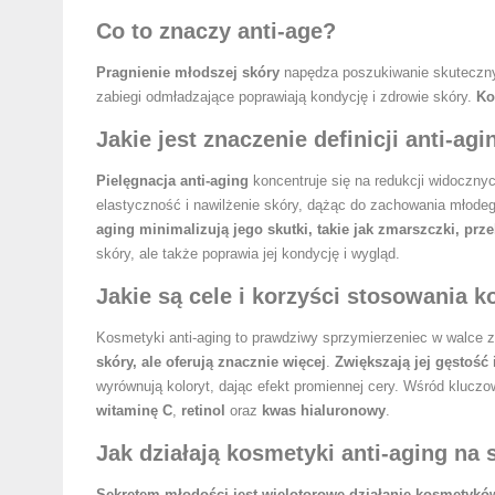
Co to znaczy anti-age?
Pragnienie młodszej skóry
napędza poszukiwanie skutecznyc
zabiegi odmładzające poprawiają kondycję i zdrowie skóry.
Ko
Jakie jest znaczenie definicji anti-ag
Pielęgnacja anti-aging
koncentruje się na redukcji widoczny
elastyczność i nawilżenie skóry, dążąc do zachowania młode
aging minimalizują jego skutki, takie jak zmarszczki, prze
skóry, ale także poprawia jej kondycję i wygląd.
Jakie są cele i korzyści stosowania 
Kosmetyki anti-aging to prawdziwy sprzymierzeniec w walce
skóry, ale oferują znacznie więcej
.
Zwiększają jej gęstość
wyrównują koloryt, dając efekt promiennej cery. Wśród kluczo
witaminę C
,
retinol
oraz
kwas hialuronowy
.
Jak działają kosmetyki anti-aging na 
Sekretem młodości jest wielotorowe działanie kosmetyków