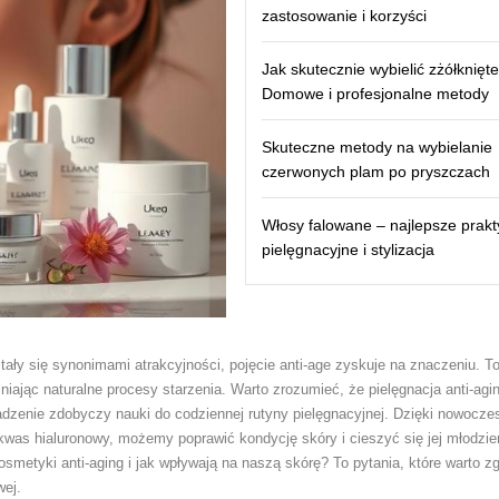
zastosowanie i korzyści
Jak skutecznie wybielić zżółknięt
Domowe i profesjonalne metody
Skuteczne metody na wybielanie
czerwonych plam po pryszczach
Włosy falowane – najlepsze prakt
pielęgnacyjne i stylizacja
ały się synonimami atrakcyjności, pojęcie anti-age zyskuje na znaczeniu. To
niając naturalne procesy starzenia. Warto zrozumieć, że pielęgnacja anti-agin
dzenie zdobyczy nauki do codziennej rutyny pielęgnacyjnej. Dzięki nowocz
 kwas hialuronowy, możemy poprawić kondycję skóry i cieszyć się jej młodz
smetyki anti-aging i jak wpływają na naszą skórę? To pytania, które warto zg
wej.