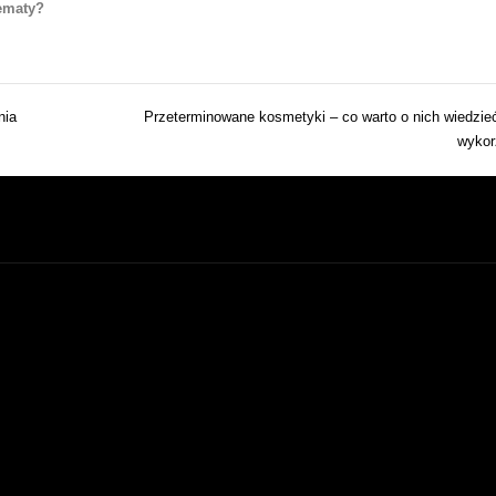
ematy?
nia
Przeterminowane kosmetyki – co warto o nich wiedzieć 
wykor