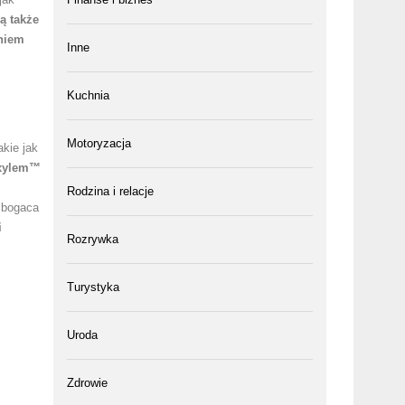
ą także
niem
Inne
Kuchnia
Motoryzacja
takie jak
ixylem™
Rodzina i relacje
zbogaca
i
Rozrywka
Turystyka
Uroda
Zdrowie