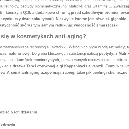
lu retinoidy, peptydy biomimetyczne (np. Matrixyl) oraz witaminę C.
Zwalczaj
 E
i koenzym Q10, a dodatkowo chronią przed szkodliwym promieniowa
u cynku czy dwutlenku tytanu).
Niezwykle istotne jest również głębokie
elastyczność skóry i tym samym redukując widoczność zmarszczek.
ą się w kosmetykach anti-aging?
po zaawansowane technologie i składniki. Wśród nich prym wiodą
retinoidy
, 
was hialuronowy
. Do grona kluczowych substancji należą
peptydy
, z
Matr
orzystanie
komórek macierzystych
, pozyskiwanych między innymi z
citrus
zykład z
drzewa Tara
i
czerwonej algi Kappaphycis alvarezii
. Formuły te w
hea
.
Arsenał anti-aging uzupełniają zabiegi takie jak peelingi chemiczne 
zieć o ich działaniu
 zdrowia