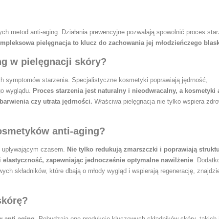
h metod anti-aging. Działania prewencyjne pozwalają spowolnić proces star
mpleksowa pielęgnacja to klucz do zachowania jej młodzieńczego blas
ing w pielęgnacji skóry?
ch symptomów starzenia. Specjalistyczne kosmetyki poprawiają jędrność,
go wyglądu.
Proces starzenia jest naturalny i nieodwracalny, a kosmetyki a
barwienia czy utrata jędrności.
Właściwa pielęgnacja nie tylko wspiera zdro
kosmetyków anti-aging?
 z upływającym czasem.
Nie tylko redukują zmarszczki i poprawiają strukt
 i elastyczność, zapewniając jednocześnie optymalne nawilżenie
. Dodatk
wych składników, które dbają o młody wygląd i wspierają regenerację, znajdz
skórę?
 anti-aging.
Pobudzają one produkcję kluczowych składników skóry, takich 