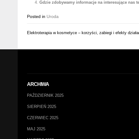
Gdzie zdobywamy informacje na interesujące nas t
Posted in
Uroda
Nawigacja
Elektroterapia w kosmetyce – korzyści, zabiegi i efekty działa
wpisu
ARCHIWA
PAŹDZIERNIK 2025
SIERPIEŃ 2025
CZERWIEC 2025
MAJ 2025