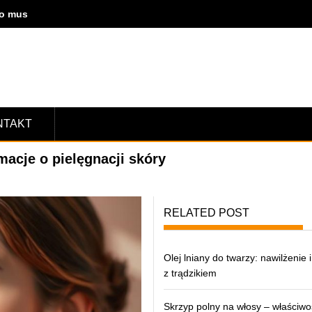
co musisz wiedzieć o terapii ruchowej
NTAKT
macje o pielęgnacji skóry
RELATED POST
Olej lniany do twarzy: nawilżenie 
z trądzikiem
Skrzyp polny na włosy – właściwo