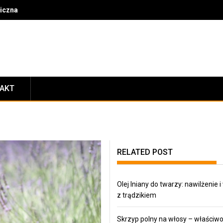
czna i jak może zmienić twoje życie?
TAKT
RELATED POST
Olej lniany do twarzy: nawilżenie i
z trądzikiem
Skrzyp polny na włosy – właściwo