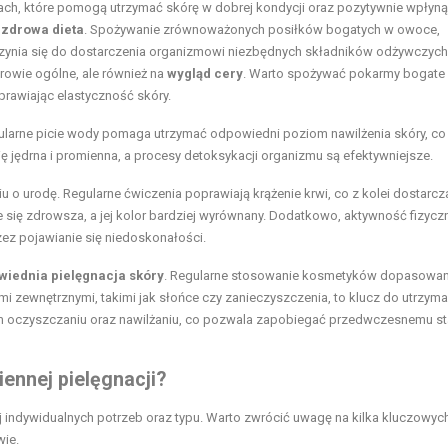
ch, które pomogą utrzymać skórę w dobrej kondycji oraz pozytywnie wpłyną
t
zdrowa dieta
. Spożywanie zrównoważonych posiłków bogatych w owoce,
czynia się do dostarczenia organizmowi niezbędnych składników odżywczych
rowie ogólne, ale również na
wygląd cery
. Warto spożywać pokarmy bogate
prawiając elastyczność skóry.
ularne picie wody pomaga utrzymać odpowiedni poziom nawilżenia skóry, co 
ię jędrna i promienna, a procesy detoksykacji organizmu są efektywniejsze.
o urodę. Regularne ćwiczenia poprawiają krążenie krwi, co z kolei dostarcza 
e się zdrowsza, a jej kolor bardziej wyrównany. Dodatkowo, aktywność fizycz
ez pojawianie się niedoskonałości.
wiednia pielęgnacja skóry
. Regularne stosowanie kosmetyków dopasowa
mi zewnętrznymi, takimi jak słońce czy zanieczyszczenia, to klucz do utrzyma
nym oczyszczaniu oraz nawilżaniu, co pozwala zapobiegać przedwczesnemu st
ennej pielęgnacji?
 indywidualnych potrzeb oraz typu. Warto zwrócić uwagę na kilka kluczowyc
wie.