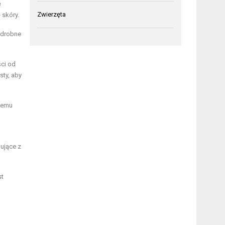
ę
Zwierzęta
 skóry.
 drobne
ści od
sty, aby
 temu
gujące z
st