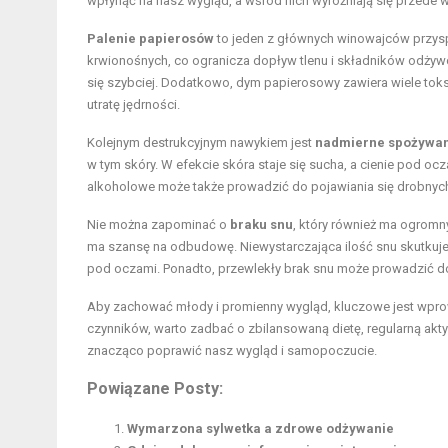
wpłynąć na nasz wygląd, a wśród nich wyróżniają się przede 
Palenie papierosów
to jeden z głównych winowajców przysp
krwionośnych, co ogranicza dopływ tlenu i składników odżywc
się szybciej. Dodatkowo, dym papierosowy zawiera wiele toks
utratę jędrności.
Kolejnym destrukcyjnym nawykiem jest
nadmierne spożywan
w tym skóry. W efekcie skóra staje się sucha, a cienie pod oc
alkoholowe może także prowadzić do pojawiania się drobnych
Nie można zapominać o
braku snu
, który również ma ogromn
ma szansę na odbudowę. Niewystarczająca ilość snu skutkuje
pod oczami. Ponadto, przewlekły brak snu może prowadzić d
Aby zachować młody i promienny wygląd, kluczowe jest wpr
czynników, warto zadbać o zbilansowaną dietę, regularną akt
znacząco poprawić nasz wygląd i samopoczucie.
Powiązane Posty:
Wymarzona sylwetka a zdrowe odżywanie