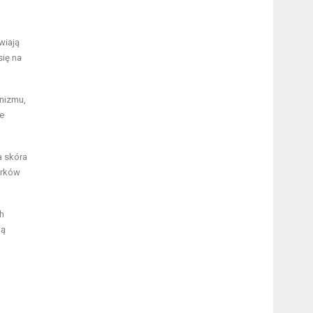
wiają
się na
anizmu,
je
a skóra
orków
h
gą