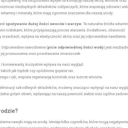
co spożywamy, ma bezpośredni wpływ na kondycję naszej skóry, włosów oraz
nizmowi niezbędnych składników odżywczych, które wspierają zdrowie i est
itaminy i minerały, które mają ogromne znaczenie dla naszej urody.
jest
spożywanie dużej ilości owoców i warzyw
. Te naturalne źródła witamin
nymi rodnikami, które przyspieszają proces starzenia. Dodatkowo, obecność
 orzechach, wpływa na elastyczność skóry oraz jej odpowiednie nawilżenie.
. Odpowiednie nawodnienie (
picie odpowiedniej ilości wody
) jest niezbędn
o jej przesuszenia oraz powstawania zmarszczek.
 i konserwanty, korzystnie wpływa na nasz wygląd.
kich jak trądzik czy opóźnione gojenie ran.
nego i ryb, wspiera regenerację komórek oraz wzrost włosów.
iminacji szkodliwych składników, możemy znacząco wpłynąć na nasz wyglą
żalne gołym okiem, wpływając na naszą pewność siebie oraz ogólne zadowo
rodzie?
ienne nawyki mają na urodę. Istnieje kilka czynników, które mogą negatywnie