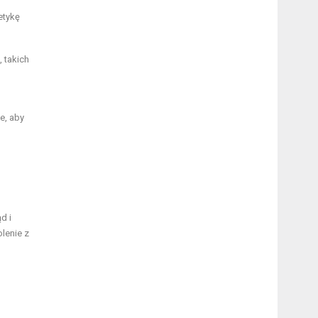
etykę
, takich
e, aby
d i
lenie z