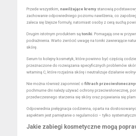
Przede wszystkim,
nawilżające kremy
stanowią podstawowy e
zachowanie odpowiedniego poziomu nawilżenia, co zapobiega 
zaleca się lżejsze formuły, natomiast osoby z cerą suchą pow
Drugim istotnym produktem są
toniki
. Pomagają one w przywr
podrażnienia. Warto zwrócić uwagę na toniki zawierające natu
skórę.
Serum to kolejny kosmetyk, które powinno być częścią codzie
przeznaczone do rozwiązania specyficznych problemów skórnyc
witaminą C, które rozjaśnia skórę i neutralizuje działanie woln
Nie można również zapomnieć o
filtrach przeciwsłoneczny
pochmurne dni należy używać ochrony przeciwsłonecznej, po
przedwczesnego starzenia się skóry oraz pojawiania się pla
Odpowiednia pielęgnacja codzienna, oparta na dostosowanyc
aspektem jest pamiętanie o regularności – tylko systematycz
Jakie zabiegi kosmetyczne mogą popra