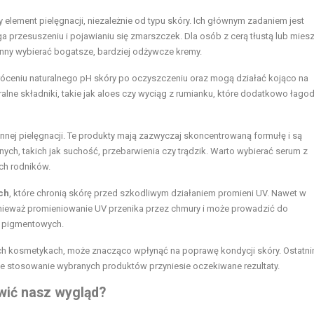
lement pielęgnacji, niezależnie od typu skóry. Ich głównym zadaniem jest
przesuszeniu i pojawianiu się zmarszczek. Dla osób z cerą tłustą lub mies
inny wybierać bogatsze, bardziej odżywcze kremy.
óceniu naturalnego pH skóry po oczyszczeniu oraz mogą działać kojąco na
ralne składniki, takie jak aloes czy wyciąg z rumianku, które dodatkowo łago
nnej pielęgnacji. Te produkty mają zazwyczaj skoncentrowaną formułę i są
h, takich jak suchość, przebarwienia czy trądzik. Warto wybierać serum z
ych rodników.
ch
, które chronią skórę przed szkodliwym działaniem promieni UV. Nawet w
nieważ promieniowanie UV przenika przez chmury i może prowadzić do
m pigmentowych.
h kosmetykach, może znacząco wpłynąć na poprawę kondycji skóry. Ostatn
ne stosowanie wybranych produktów przyniesie oczekiwane rezultaty.
wić nasz wygląd?