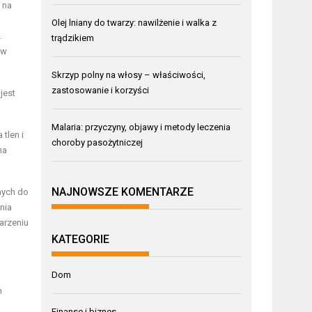
 na
Olej lniany do twarzy: nawilżenie i walka z
.
trądzikiem
 w
Skrzyp polny na włosy – właściwości,
zastosowanie i korzyści
jest
Malaria: przyczyny, objawy i metody leczenia
tlen i
choroby pasożytniczej
na
NAJNOWSZE KOMENTARZE
nych do
nia
arzeniu
KATEGORIE
Dom
h
Finanse i biznes