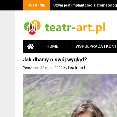
OSTATNIE
Czym jest implantologia stomatologi
HOME
WSPÓŁPRACA I KON
Jak dbamy o swój wygląd?
teatr-art
Posted on
30 maja 2020
by