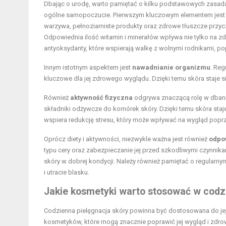
Dbając o urodę, warto pamiętać o kilku podstawowych zasada
ogólne samopoczucie. Pierwszym kluczowym elementem jes
warzywa, pełnoziarniste produkty oraz zdrowe tłuszcze przy
Odpowiednia ilość witamin i minerałów wpływa nie tylko na zd
antyoksydanty, które wspierają walkę z wolnymi rodnikami, po
Innym istotnym aspektem jest
nawadnianie organizmu
. Reg
kluczowe dla jej zdrowego wyglądu. Dzięki temu skóra staje s
Również
aktywność fizyczna
odgrywa znaczącą rolę w dbaniu 
składniki odżywcze do komórek skóry. Dzięki temu skóra staj
wspiera redukcję stresu, który może wpływać na wygląd poprz
Oprócz diety i aktywności, niezwykle ważna jest również
odpo
typu cery oraz zabezpieczanie jej przed szkodliwymi czynnika
skóry w dobrej kondycji. Należy również pamiętać o regular
i utracie blasku.
Jakie kosmetyki warto stosować w codzi
Codzienna pielęgnacja skóry powinna być dostosowana do jej
kosmetyków, które mogą znacznie poprawić jej wygląd i zdro