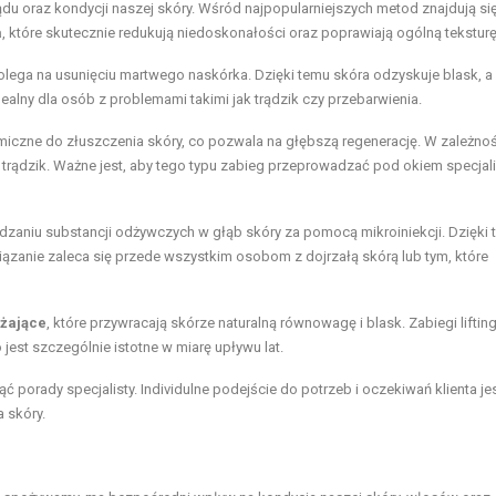
 oraz kondycji naszej skóry. Wśród najpopularniejszych metod znajdują si
a
, które skutecznie redukują niedoskonałości oraz poprawiają ogólną teksturę
polega na usunięciu martwego naskórka. Dzięki temu skóra odzyskuje blask, a
idealny dla osób z problemami takimi jak trądzik czy przebarwienia.
miczne do złuszczenia skóry, co pozwala na głębszą regenerację. W zależno
trądzik. Ważne jest, aby tego typu zabieg przeprowadzać pod okiem specjali
dzaniu substancji odżywczych w głąb skóry za pomocą mikroiniekcji. Dzięki
związanie zaleca się przede wszystkim osobom z dojrzałą skórą lub tym, które
lżające
, które przywracają skórze naturalną równowagę i blask. Zabiegi liftin
jest szczególnie istotne w miarę upływu lat.
 porady specjalisty. Individulne podejście do potrzeb i oczekiwań klienta je
 skóry.