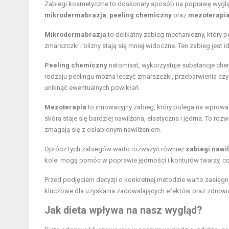
Zabiegi kosmetyczne to doskonały sposób na poprawę wyglądu
mikrodermabrazja
,
peeling chemiczny
oraz
mezoterapi
Mikrodermabrazja
to delikatny zabieg mechaniczny, który 
zmarszczki i blizny stają się mniej widoczne. Ten zabieg jest 
Peeling chemiczny
natomiast, wykorzystuje substancje che
rodzaju peelingu można leczyć zmarszczki, przebarwienia czy 
uniknąć ewentualnych powikłań.
Mezoterapia
to innowacyjny zabieg, który polega na wprowa
skóra staje się bardziej nawilżona, elastyczna i jędrna. To ro
zmagają się z osłabionym nawilżeniem.
Oprócz tych zabiegów warto rozważyć również
zabiegi nawi
kolei mogą pomóc w poprawie jędrności i konturów twarzy, co 
Przed podjęciem decyzji o konkretnej metodzie warto zasięgnąć
kluczowe dla uzyskania zadowalających efektów oraz zdrowia
Jak dieta wpływa na nasz wygląd?