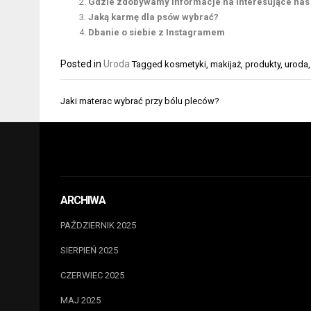
Gdzie zdobywamy informacje na interesujące nas
Jaką karmę dla psów wybrać?
Dbanie o siebie z Instagramem
Posted in
Uroda
Tagged
kosmetyki
,
makijaż
,
produkty
,
uroda
Nawigacja
Jaki materac wybrać przy bólu pleców?
wpisu
ARCHIWA
PAŹDZIERNIK 2025
SIERPIEŃ 2025
CZERWIEC 2025
MAJ 2025