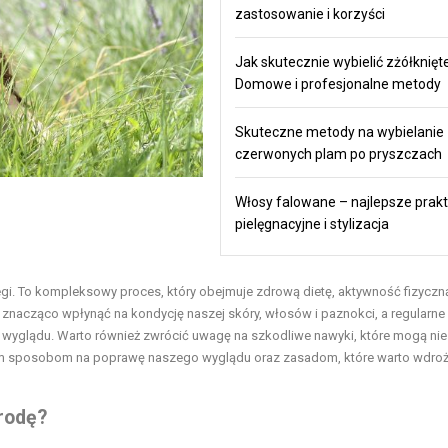
zastosowanie i korzyści
Jak skutecznie wybielić zżółknięt
Domowe i profesjonalne metody
Skuteczne metody na wybielanie
czerwonych plam po pryszczach
Włosy falowane – najlepsze prakt
pielęgnacyjne i stylizacja
iegi. To kompleksowy proces, który obejmuje zdrową dietę, aktywność fizyczn
nacząco wpłynąć na kondycję naszej skóry, włosów i paznokci, a regularne
o wyglądu. Warto również zwrócić uwagę na szkodliwe nawyki, które mogą nie
cznym sposobom na poprawę naszego wyglądu oraz zasadom, które warto wdro
rodę?