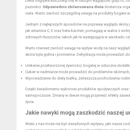
Dieta odgrywa kluczową rolę w naszym wyglądzie, gdyż to, 
paznokci.
Odpowiednio zbilansowana dieta
dostarcza orga
ciała. Warto zwrócić szczególną uwagę na produkty bogate w w
Jednym z najlepszych sposobów na poprawę wyglądu skóry 
jak witamina C, E oraz beta-karoten, pomagają w walce z wol
zdrowych tłuszczów, takich jak te występujące w awokado czy
Warto również zwrócić uwagę na wpływ wody na nasz wygląd
skóra była jędrna i promienna. Dehydracja może prowadzić d
Unikanie przetworzonej żywności, bogatej w sztuczne dodatki
Cukier w nadmiarze może prowadzić do problemów skórnych, ta
Wprowadzenie do diety białka, zwłaszcza pochodzenia roślin
Dzięki świadomemu wyborowi produktów spożywczych oraz el
samopoczucie. Zmiany w diecie mogą przynieść efekty zauwa
życia.
Jakie nawyki mogą zaszkodzić naszej u
Wielu z nas może nie być świadomych wpływu, jaki nasze codz