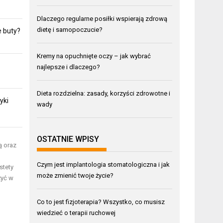
Dlaczego regularne posiłki wspierają zdrową
dietę i samopoczucie?
e buty?
Kremy na opuchnięte oczy – jak wybrać
najlepsze i dlaczego?
Dieta rozdzielna: zasady, korzyści zdrowotne i
yki
wady
OSTATNIE WPISY
ą oraz
Czym jest implantologia stomatologiczna i jak
stety
może zmienić twoje życie?
żyć w
Co to jest fizjoterapia? Wszystko, co musisz
wiedzieć o terapii ruchowej