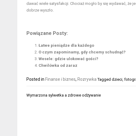
dawać wiele satysfakcji. Chociaż mogło by się wydawać, że jes
dobrze wyszło.
Powiązane Posty:
Łatwe pieniądze dla każdego
O czym zapominamy, gdy chcemy schudnąć?
Wesele: gdzie ulokować gości?
Chwilówka od zaraz
Posted in
Finanse i biznes
,
Rozrywka
Tagged
dzieci
,
fotogr
Nawigacja
Wymarzona sylwetka a zdrowe odżywanie
wpisu