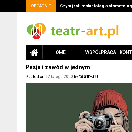
OSTATNIE
Czym jest implantologia stomatologi
HOME
WSPÓŁPRACA I KON
Pasja i zawód w jednym
teatr-art
Posted on
12 lutego 2020
by