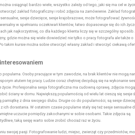
można osiągnąć bardzo wiele, wszystko zależy od tego, jaki się ma cel w życi
tworzyć zakład fotograficzny i robić zdjęcia na zamówienie. Zakład fotogra
 sensualne, sesje dziecięce, sesje krajobrazowe, może fotografować żywnoś
wersalny w spełnianiu oczekiwań klientów, łatwo dopasowuje się do ich życz
iach jak najkorzystniej, co dla każdego klienta liczy się w szczególny sposób
ny, gdzie można się wiele dowiedzieć nie tylko o pracy fotografa ale także o
 Po takim kursie można sobie otworzyć własny zakład i stworzyć ciekawą ofer
zainteresowaniem
zo popularna. Osoby pracujące w tym zawodzie, na brak klientów nie mogą na
sporym atutem tej pracy. Ludzie coraz chętniej decydują się na wykonanie ses
łe życie. Profesjonalna sesja fotograficzna ma cudowną oprawę, zdjęcia mog
bić ściany w domu. Największą popularnością od wielu lat cieszą się sesje ś
pamiątkę z dnia swojego ślubu. Drugie co do popularności, są sesje dziecię
z ich dorastania. W ostatnim czasie popularne stały się też sesje sensualne d
e namiętne uczucie pomiędzy zakochanymi w sobie osobami. Takie zdjęcia są
dliwe, taką sesję warto sobie zrobić chociaż raz w życiu.
iu swojej pasji. Fotografowanie ludzi, miejsc, zwierząt czy przedmiotów, m