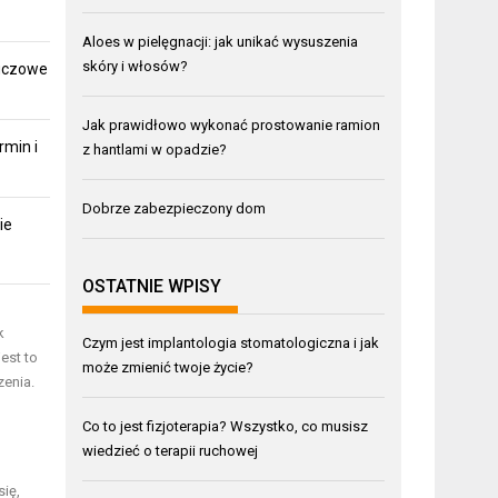
Aloes w pielęgnacji: jak unikać wysuszenia
skóry i włosów?
luczowe
Jak prawidłowo wykonać prostowanie ramion
rmin i
z hantlami w opadzie?
Dobrze zabezpieczony dom
ie
OSTATNIE WPISY
k
Czym jest implantologia stomatologiczna i jak
est to
może zmienić twoje życie?
zenia.
Co to jest fizjoterapia? Wszystko, co musisz
wiedzieć o terapii ruchowej
się,