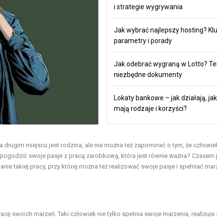
i strategie wygrywania
Jak wybrać najlepszy hosting? K
parametry i porady
Jak odebrać wygraną w Lotto? Te
niezbędne dokumenty
Lokaty bankowe – jak działają, jak
mają rodzaje i korzyści?
a drugim miejscu jest rodzina, ale nie można też zapominać o tym, że człowie
pogodzić swoje pasje z pracą zarobkową, która jest równie ważna? Czasem j
 takiej pracy, przy której można też realizować swoje pasje i spełniać mar
ę swoich marzeń. Taki człowiek nie tylko spełnia swoje marzenia, realizuje 