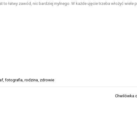
t to łatwy zawód, nic bardziej mylnego. W każde ujęcie trzeba włożyć wiele p
af
,
fotografia
,
rodzina
,
zdrowie
Chwilówka o