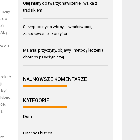
Olej lniany do twarzy: nawilżenie i walka z
u.
trądzikiem
ficzny
ć do
eń i
Skrzyp polny na włosy – właściwości,
. Aby
zastosowanie i korzyści
tę dla
Malaria: przyczyny, objawy i metody leczenia
choroby pasożytniczej
rzekać.
NAJNOWSZE KOMENTARZE
ji
ą być
lubne.
KATEGORIE
ce.
la
Dom
Finanse i biznes
oże