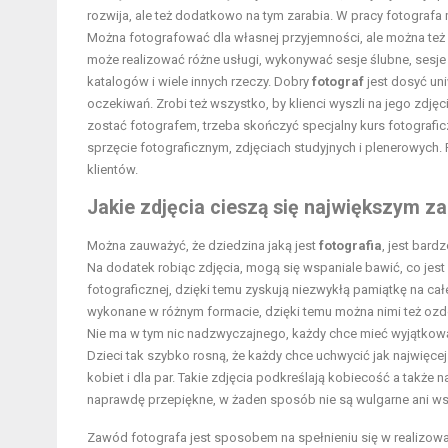
rozwija, ale też dodatkowo na tym zarabia. W pracy fotografa 
Można fotografować dla własnej przyjemności, ale można też o
może realizować różne usługi, wykonywać sesje ślubne, sesje
katalogów i wiele innych rzeczy. Dobry
fotograf
jest dosyć uni
oczekiwań. Zrobi też wszystko, by klienci wyszli na jego zdjęc
zostać fotografem, trzeba skończyć specjalny kurs fotograficz
sprzęcie fotograficznym, zdjęciach studyjnych i plenerowych.
klientów.
Jakie zdjęcia cieszą się największym 
Można zauważyć, że dziedzina jaką jest
fotografia
, jest bard
Na dodatek robiąc zdjęcia, mogą się wspaniale bawić, co jest 
fotograficznej, dzięki temu zyskują niezwykłą pamiątkę na ca
wykonane w różnym formacie, dzięki temu można nimi też ozdo
Nie ma w tym nic nadzwyczajnego, każdy chce mieć wyjątkową 
Dzieci tak szybko rosną, że każdy chce uchwycić jak najwięcej 
kobiet i dla par. Takie zdjęcia podkreślają kobiecość a takż
naprawdę przepiękne, w żaden sposób nie są wulgarne ani wsty
Zawód fotografa jest sposobem na spełnieniu się w realizowan