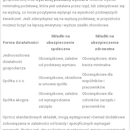
minimalną podstawę, która jest ustalana przez rząd, lub zdecydować się
na wyższą, co może pozytywnie wpłynąć na wysokość późniejszych
świadczeń. Jeśli zdecydujesz się na wyższą podstawę, w przyszłości
możesz liczyć na lepszą emeryturę i wyższe zasiłki chorobowe.
Składki na
Składki na
Forma działalności
ubezpieczenie
ubezpieczenie
społeczne
zdrowotne
Jednoosobowa
Obowiązkowe, zależne
Obowiązkowe, stała
działalność
od podstawy wymiaru
kwota minimalna
gospodarcza
Obowiązkowe dla
Obowiązkowe, określone
Spółka z o.o.
wspólników i
w umowie spółki
pracowników
Obowiązkowe, zależne
Obowiązkowe dla
Spółka akcyjna
od wynagrodzenia
członków zarządu i
zarządu
pracowników
Oprócz standardowych składek, mogą występować również dodatkowe
zobowiązania w zależności od branży i specyficznych wymagań
prawnych. Ważne jest, aby na bieżąco monitorować zmiany w przepisach