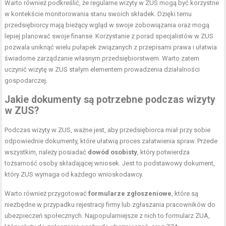
Warto również podkreślić, że regularne wizyty w ZUS mogą być korzystne
w kontekście monitorowania stanu swoich składek. Dzięki temu
przedsiębiorcy mają bieżący wgląd w swoje zobowiązania oraz mogą
lepiej planować swoje finanse. Korzystanie z porad specjalistów w ZUS
pozwala uniknąć wielu pułapek związanych z przepisami prawa i ułatwia
świadome zarządzanie własnym przedsiębiorstwem. Warto zatem
uczynić wizytę w ZUS stałym elementem prowadzenia działalności
gospodarczej.
Jakie dokumenty są potrzebne podczas wizyty
w ZUS?
Podczas wizyty w ZUS, ważne jest, aby przedsiębiorca miał przy sobie
odpowiednie dokumenty, które ułatwią proces załatwienia spraw. Przede
wszystkim, należy posiadać
dowód osobisty
, który potwierdza
tożsamość osoby składającej wniosek. Jest to podstawowy dokument,
który ZUS wymaga od każdego wnioskodawcy.
Warto również przygotować
formularze zgłoszeniowe
, które są
niezbędne w przypadku rejestracji firmy lub zgłaszania pracowników do
ubezpieczeń społecznych. Najpopularniejsze z nich to formularz ZUA,