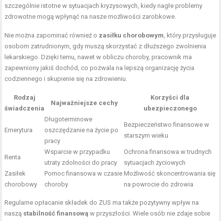
szczególnie istotne w sytuacjach kryzysowych, kiedy nagłe problemy
zdrowotne mogą wpłynąć na nasze możliwości zarobkowe.
Nie można zapominać również o
zasiłku chorobowym
, który przysługuje
osobom zatrudnionym, gdy muszą skorzystać z dłuższego zwolnienia
lekarskiego. Dzięki temu, nawet w obliczu choroby, pracownik ma
zapewniony jakiś dochód, co pozwala na lepszą organizację życia
codziennego i skupienie się na zdrowieniu.
Rodzaj
Korzyści dla
Najważniejsze cechy
świadczenia
ubezpieczonego
Długoterminowe
Bezpieczeństwo finansowe w
Emerytura
oszczędzanie na życie po
starszym wieku
pracy
Wsparcie w przypadku
Ochrona finansowa w trudnych
Renta
utraty zdolności do pracy
sytuacjach życiowych
Zasiłek
Pomoc finansowa w czasie
Możliwość skoncentrowania się
chorobowy
choroby
na powrocie do zdrowia
Regularne opłacanie składek do ZUS ma także pozytywny wpływ na
naszą
stabilność finansową
w przyszłości. Wiele osób nie zdaje sobie