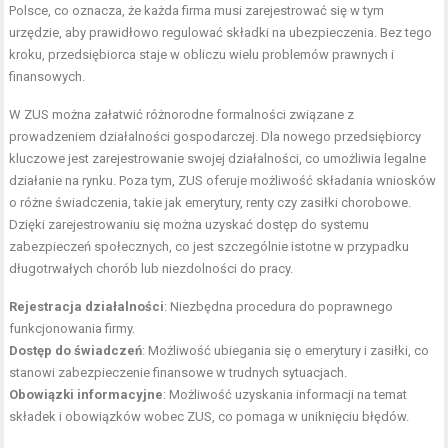
Polsce, co oznacza, że każda firma musi zarejestrować się w tym
urzędzie, aby prawidłowo regulować składki na ubezpieczenia. Bez tego
kroku, przedsiębiorca staje w obliczu wielu problemów prawnych i
finansowych.
W ZUS można załatwić różnorodne formalności związane z
prowadzeniem działalności gospodarczej. Dla nowego przedsiębiorcy
kluczowe jest zarejestrowanie swojej działalności, co umożliwia legalne
działanie na rynku. Poza tym, ZUS oferuje możliwość składania wniosków
o różne świadczenia, takie jak emerytury, renty czy zasiłki chorobowe.
Dzięki zarejestrowaniu się można uzyskać dostęp do systemu
zabezpieczeń społecznych, co jest szczególnie istotne w przypadku
długotrwałych chorób lub niezdolności do pracy.
Rejestracja działalności
: Niezbędna procedura do poprawnego
funkcjonowania firmy.
Dostęp do świadczeń
: Możliwość ubiegania się o emerytury i zasiłki, co
stanowi zabezpieczenie finansowe w trudnych sytuacjach.
Obowiązki informacyjne
: Możliwość uzyskania informacji na temat
składek i obowiązków wobec ZUS, co pomaga w uniknięciu błędów.