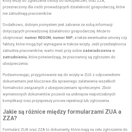
który służy do zgłaszania osoby do ubezpieczeń, oraz ZZA,
przeznaczony dla osób prowadzących działalność gospodarczą, które
nie zatrudniają pracowników.
Dodatkowo, dobrym pomysłem jest zabranie ze sobą informacji
dotyczących prowadzonej działalności gospodarczej. Może to
obejmować:
numer REGON
,
numer NIP
, a także ewentualne umowy czy
faktury, które mogą być wymagane w trakcie wizyty. Jeśli przedsiębiorca
zatrudnia pracowników, warto mieć przy sobie
zaświadczenia o
zatrudnieniu
, które potwierdzają, że pracownicy są zgłoszeni do
ubezpieczenia.
Podsumowując, przygotowanie się do wizyty w ZUS z odpowiednimi
dokumentami jest kluczowe dla sprawnego załatwienia wszelkich
formalności związanych z ubezpieczeniami społecznymi. Zbiór
wymienionych dokumentów pozwoli na uniknięcie niepotrzebnych
komplikacji oraz przyspieszy proces rejestracji lub zgłoszenia.
Jakie są różnice między formularzami ZUA a
ZZA?
Formularz ZUA oraz ZZA to dokumenty, które mają na celu zgłoszenie do