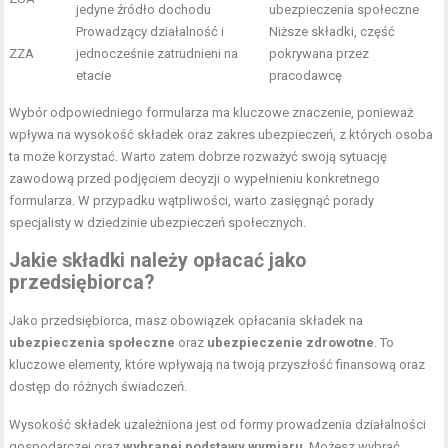
jedyne źródło dochodu
ubezpieczenia społeczne
Prowadzący działalność i
Niższe składki, część
ZZA
jednocześnie zatrudnieni na
pokrywana przez
etacie
pracodawcę
Wybór odpowiedniego formularza ma kluczowe znaczenie, ponieważ
wpływa na wysokość składek oraz zakres ubezpieczeń, z których osoba
ta może korzystać. Warto zatem dobrze rozważyć swoją sytuację
zawodową przed podjęciem decyzji o wypełnieniu konkretnego
formularza. W przypadku wątpliwości, warto zasięgnąć porady
specjalisty w dziedzinie ubezpieczeń społecznych.
Jakie składki należy opłacać jako
przedsiębiorca?
Jako przedsiębiorca, masz obowiązek opłacania składek na
ubezpieczenia społeczne
oraz
ubezpieczenie zdrowotne
. To
kluczowe elementy, które wpływają na twoją przyszłość finansową oraz
dostęp do różnych świadczeń.
Wysokość składek uzależniona jest od formy prowadzenia działalności
gospodarczej oraz
wybranej podstawy wymiaru
. Możesz wybrać