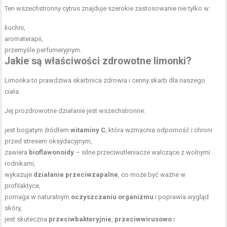
Ten wszechstronny cytrus znajduje szerokie zastosowanie nie tylko w:
kuchni,
aromaterapii,
przemyśle perfumeryjnym.
Jakie są właściwości zdrowotne limonki?
Limonka to prawdziwa skarbnica zdrowia i cenny skarb dla naszego
ciała.
Jej prozdrowotne działanie jest wszechstronne:
jest bogatym źródłem
witaminy C
, która wzmacnia odporność i chroni
przed stresem oksydacyjnym,
zawiera
bioflawonoidy
– silne przeciwutleniacze walczące z wolnymi
rodnikami,
wykazuje
działanie przeciwzapalne
, co może być ważne w
profilaktyce,
pomaga w naturalnym
oczyszczaniu organizmu
i poprawia wygląd
skóry,
jest skuteczna
przeciwbakteryjnie
,
przeciwwirusowo
i