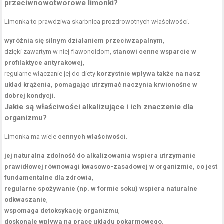
przeciwnowotworowe limonki?
Limonka to prawdziwa skarbnica prozdrowotnych właściwości.
wyróżnia się silnym działaniem przeciwzapalnym
,
dzięki zawartym w niej flawonoidom,
stanowi cenne wsparcie w
profilaktyce antyrakowej
,
regularne włączanie jej do diety
korzystnie wpływa także na nasz
układ krążenia, pomagając utrzymać naczynia krwionośne w
dobrej kondycji
.
Jakie są właściwości alkalizujące i ich znaczenie dla
organizmu?
Limonka ma wiele
cennych właściwości
.
jej naturalna zdolność do alkalizowania wspiera utrzymanie
prawidłowej równowagi kwasowo-zasadowej w organizmie, co jest
fundamentalne dla zdrowia
,
regularne spożywanie (np. w formie soku) wspiera naturalne
odkwaszanie
,
wspomaga detoksykację organizmu
,
doskonale wpływa na pracę układu pokarmowego
.