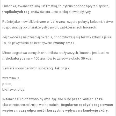
Limonka
, zwana też limą lub limetką, to
cytrus
pochodzący z ciepłych,
tropikalnych regionów
świata. Jest bliską krewną cytryny.
Rośnie jako niewielkie
drzewo lub krzew
, często pokryty kolcami. Łatwo
rozpoznać ją po charakterystycznych,
ząbkowanych liściach
.
Jej owoce są najczęściej okrągłe, choć zdarzają się też w kształcie jajka.
To, co je wyróżnia, to intensywnie
kwaśny smak
.
Mimo bogactwa cennych składników odżywczych, limonka jest bardzo
niskokaloryczna
– 100 gramów to zaledwie około
30 kcal
.
Zawiera sporo cennych substancji, takich jak:
witamina C,
potas,
bioflawonoidy.
Witamina C i bioflawonoidy działają jako silne
przeciwutleniacze
,
skutecznie neutralizując wolne rodniki.
Regularne spożycie tego owocu
wspiera naszą odporność i korzystnie wpływa na kondycję skóry.