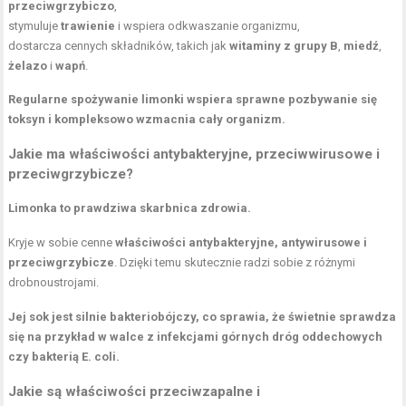
przeciwgrzybiczo
,
stymuluje
trawienie
i wspiera odkwaszanie organizmu,
dostarcza cennych składników, takich jak
witaminy z grupy B
,
miedź
,
żelazo
i
wapń
.
Regularne spożywanie limonki wspiera sprawne pozbywanie się
toksyn i kompleksowo wzmacnia cały organizm.
Jakie ma właściwości antybakteryjne, przeciwwirusowe i
przeciwgrzybicze?
Limonka to prawdziwa skarbnica zdrowia.
Kryje w sobie cenne
właściwości antybakteryjne, antywirusowe i
przeciwgrzybicze
. Dzięki temu skutecznie radzi sobie z różnymi
drobnoustrojami.
Jej sok jest silnie bakteriobójczy, co sprawia, że świetnie sprawdza
się na przykład w walce z infekcjami górnych dróg oddechowych
czy bakterią E. coli.
Jakie są właściwości przeciwzapalne i