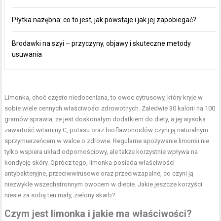
Płytka nazębna: co to jest, jak powstaje i jak jej zapobiegać?
Brodawki na szyi – przyczyny, objawy i skuteczne metody
usuwania
Limonka, choć często niedoceniana, to owoc cytrusowy, który kryje w
sobie wiele cennych właściwości zdrowotnych. Zaledwie 30 kalorii na 100
gramów sprawia, że jest doskonałym dodatkiem do diety, a jej wysoka
zawartość witaminy C, potasu oraz bioflawonoidów czyni ją naturalnym
sprzymierzeńcem w walce o zdrowie. Regularne spożywanie limonki nie
tylko wspiera układ odpornościowy, ale także korzystnie wpływa na
kondycję skóry. Oprócz tego, limonka posiada właściwości
antybakteryjne, przeciwwirusowe oraz przeciwzapalne, co czyni ją
niezwykle wszechstronnym owocem w diecie. Jakie jeszcze korzyści
niesie za sobą ten mały, zielony skarb?
Czym jest limonka i jakie ma właściwości?