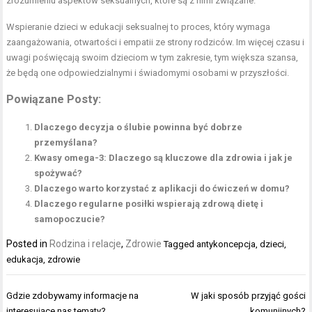
zrozumieniu aspektów seksualnych, które są z nimi związane.
Wspieranie dzieci w edukacji seksualnej to proces, który wymaga
zaangażowania, otwartości i empatii ze strony rodziców. Im więcej czasu i
uwagi poświęcają swoim dzieciom w tym zakresie, tym większa szansa,
że będą one odpowiedzialnymi i świadomymi osobami w przyszłości.
Powiązane Posty:
Dlaczego decyzja o ślubie powinna być dobrze
przemyślana?
Kwasy omega-3: Dlaczego są kluczowe dla zdrowia i jak je
spożywać?
Dlaczego warto korzystać z aplikacji do ćwiczeń w domu?
Dlaczego regularne posiłki wspierają zdrową dietę i
samopoczucie?
Posted in
Rodzina i relacje
,
Zdrowie
Tagged
antykoncepcja
,
dzieci
,
edukacja
,
zdrowie
Nawigacja
Gdzie zdobywamy informacje na
W jaki sposób przyjąć gości
wpisu
interesujące nas tematy?
komunijnych?