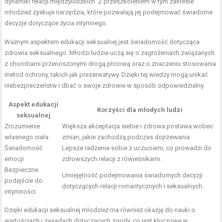
dynamiki relacji międzyludzkich. Z przeszkoleniem w tym zakresie
młodzież zyskuje narzędzia, które pozwalają jej podejmować świadome
decyzje dotyczące życia intymnego.
Ważnym aspektem edukacji seksualnej jest świadomość dotycząca
zdrowia seksualnego. Młodzi ludzie uczą się o zagrożeniach związanych
z chorobami przenoszonymi drogą płciową oraz o znaczeniu stosowania
metod ochrony, takich jak prezerwatywy. Dzięki tej wiedzy mogą unikać
niebezpieczeństw i dbać o swoje zdrowie w sposób odpowiedzialny.
Aspekt edukacji
Korzyści dla młodych ludzi
seksualnej
Zrozumienie
Większa akceptacja siebie i zdrowa postawa wobec
własnego ciała
zmian, jakie zachodzą podczas dojrzewania.
Świadomość
Lepsze radzenie sobie z uczuciami, co prowadzi do
emocji
zdrowszych relacji z rówieśnikami.
Bezpieczne
Umiejętność podejmowania świadomych decyzji
podejście do
dotyczących relacji romantycznych i seksualnych.
intymności
Dzięki edukacji seksualnej młodzież ma również okazję do nauki o
wartościach i zasadach dotyczących zgody, co jest kluczowe w