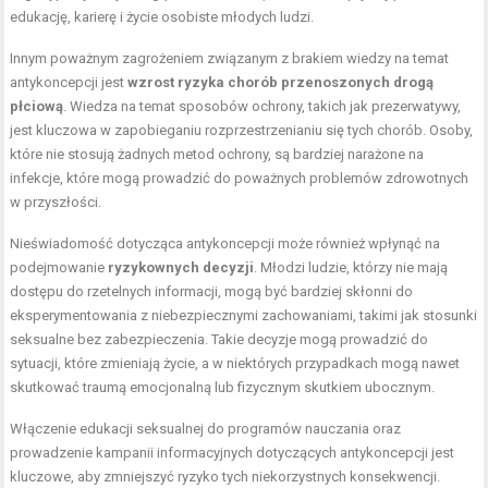
edukację, karierę i życie osobiste młodych ludzi.
Innym poważnym zagrożeniem związanym z brakiem wiedzy na temat
antykoncepcji jest
wzrost ryzyka chorób przenoszonych drogą
płciową
. Wiedza na temat sposobów ochrony, takich jak prezerwatywy,
jest kluczowa w zapobieganiu rozprzestrzenianiu się tych chorób. Osoby,
które nie stosują żadnych metod ochrony, są bardziej narażone na
infekcje, które mogą prowadzić do poważnych problemów zdrowotnych
w przyszłości.
Nieświadomość dotycząca antykoncepcji może również wpłynąć na
podejmowanie
ryzykownych decyzji
. Młodzi ludzie, którzy nie mają
dostępu do rzetelnych informacji, mogą być bardziej skłonni do
eksperymentowania z niebezpiecznymi zachowaniami, takimi jak stosunki
seksualne bez zabezpieczenia. Takie decyzje mogą prowadzić do
sytuacji, które zmieniają życie, a w niektórych przypadkach mogą nawet
skutkować traumą emocjonalną lub fizycznym skutkiem ubocznym.
Włączenie edukacji seksualnej do programów nauczania oraz
prowadzenie kampanii informacyjnych dotyczących antykoncepcji jest
kluczowe, aby zmniejszyć ryzyko tych niekorzystnych konsekwencji.