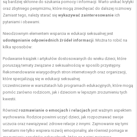
są bardziej skłonne do szukania pomocy i informacji. Warto unikać krytyki
oraz zbytniego pesymizmu, które mogą zniechęcać do dalszej rozmowy.
Zamiast tego, należy starać się
wykazywać zainteresowanie
ich
pytaniami i obawami.
Nieodzownym elementem wsparcia w edukacji seksualnej jest
udostępnianie odpowiednich źródeł informacji
. Można to robić na
kilka sposobów:
Podawanie książek i artykułów dostosowanych do wieku dzieci, które
poruszają tematy związane z seksualnością w sposób przystępny.
Rekomendowanie wiarygodnych stron internetowych oraz organizacji,
które specjalizują się w edukacji seksualnej.
Uczestniczenie w warsztatach lub programach edukacyjnych, które mogą
pomóc zarówno rodzicom, jak i dzieciom w lepszym zrozumieniu tych
kwestii.
Również
rozmawianie o emocjach i relacjach
jest ważnym aspektem
wychowania. Rodzice powinni uczyć dzieci, jak rozpoznawać swoje
uczucia oraz nawiązywać zdrowe relacje z innymi. Zajmowanie się tymi
tematami nie tylko wspiera rozwój emocjonalny, ale również pomaga w