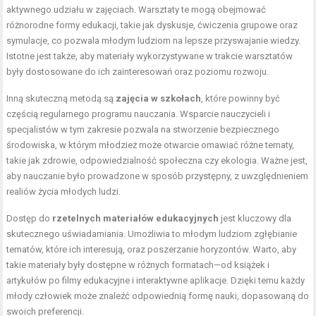
aktywnego udziału w zajęciach. Warsztaty te mogą obejmować
różnorodne formy edukacji, takie jak dyskusje, ćwiczenia grupowe oraz
symulacje, co pozwala młodym ludziom na lepsze przyswajanie wiedzy.
Istotne jest także, aby materiały wykorzystywane w trakcie warsztatów
były dostosowane do ich zainteresowań oraz poziomu rozwoju.
Inną skuteczną metodą są
zajęcia w szkołach
, które powinny być
częścią regularnego programu nauczania. Wsparcie nauczycieli i
specjalistów w tym zakresie pozwala na stworzenie bezpiecznego
środowiska, w którym młodzież może otwarcie omawiać różne tematy,
takie jak zdrowie, odpowiedzialność społeczna czy ekologia. Ważne jest,
aby nauczanie było prowadzone w sposób przystępny, z uwzględnieniem
realiów życia młodych ludzi.
Dostęp do
rzetelnych materiałów edukacyjnych
jest kluczowy dla
skutecznego uświadamiania. Umożliwia to młodym ludziom zgłębianie
tematów, które ich interesują, oraz poszerzanie horyzontów. Warto, aby
takie materiały były dostępne w różnych formatach—od książek i
artykułów po filmy edukacyjne i interaktywne aplikacje. Dzięki temu każdy
młody człowiek może znaleźć odpowiednią formę nauki, dopasowaną do
swoich preferencji.