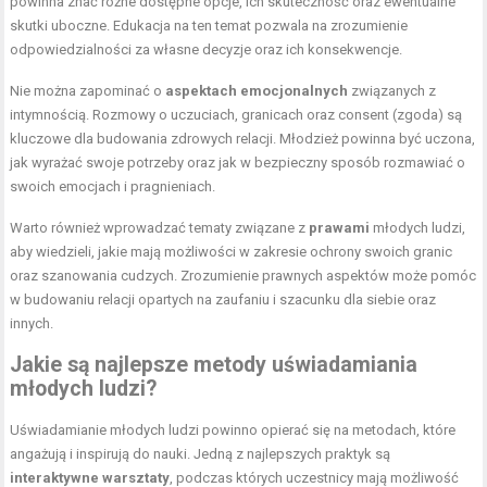
powinna znać różne dostępne opcje, ich skuteczność oraz ewentualne
skutki uboczne. Edukacja na ten temat pozwala na zrozumienie
odpowiedzialności za własne decyzje oraz ich konsekwencje.
Nie można zapominać o
aspektach emocjonalnych
związanych z
intymnością. Rozmowy o uczuciach, granicach oraz consent (zgoda) są
kluczowe dla budowania zdrowych relacji. Młodzież powinna być uczona,
jak wyrażać swoje potrzeby oraz jak w bezpieczny sposób rozmawiać o
swoich emocjach i pragnieniach.
Warto również wprowadzać tematy związane z
prawami
młodych ludzi,
aby wiedzieli, jakie mają możliwości w zakresie ochrony swoich granic
oraz szanowania cudzych. Zrozumienie prawnych aspektów może pomóc
w budowaniu relacji opartych na zaufaniu i szacunku dla siebie oraz
innych.
Jakie są najlepsze metody uświadamiania
młodych ludzi?
Uświadamianie młodych ludzi powinno opierać się na metodach, które
angażują i inspirują do nauki. Jedną z najlepszych praktyk są
interaktywne warsztaty
, podczas których uczestnicy mają możliwość