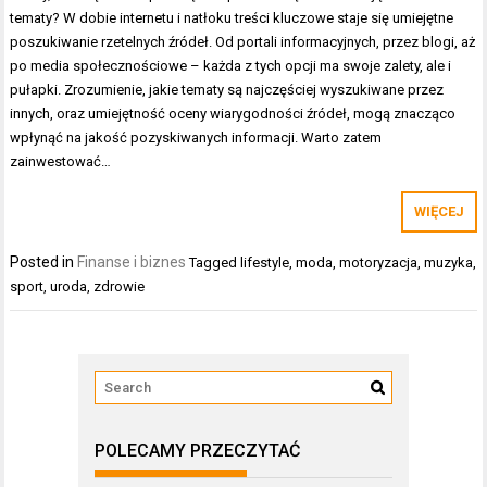
tematy? W dobie internetu i natłoku treści kluczowe staje się umiejętne
poszukiwanie rzetelnych źródeł. Od portali informacyjnych, przez blogi, aż
po media społecznościowe – każda z tych opcji ma swoje zalety, ale i
pułapki. Zrozumienie, jakie tematy są najczęściej wyszukiwane przez
innych, oraz umiejętność oceny wiarygodności źródeł, mogą znacząco
wpłynąć na jakość pozyskiwanych informacji. Warto zatem
zainwestować…
WIĘCEJ
Posted in
Finanse i biznes
Tagged
lifestyle
,
moda
,
motoryzacja
,
muzyka
,
sport
,
uroda
,
zdrowie
POLECAMY PRZECZYTAĆ