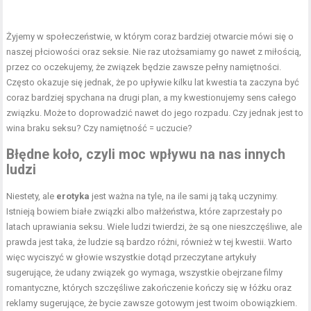
Żyjemy w społeczeństwie, w którym coraz bardziej otwarcie mówi się o
naszej płciowości oraz seksie. Nie raz utożsamiamy go nawet z miłością,
przez co oczekujemy, że związek będzie zawsze pełny namiętności.
Często okazuje się jednak, że po upływie kilku lat kwestia ta zaczyna być
coraz bardziej spychana na drugi plan, a my kwestionujemy sens całego
związku. Może to doprowadzić nawet do jego rozpadu. Czy jednak jest to
wina braku seksu? Czy namiętność = uczucie?
Błędne koło, czyli moc wpływu na nas innych
ludzi
Niestety, ale
erotyka
jest ważna na tyle, na ile sami ją taką uczynimy.
Istnieją bowiem białe związki albo małżeństwa, które zaprzestały po
latach uprawiania seksu. Wiele ludzi twierdzi, że są one nieszczęśliwe, ale
prawda jest taka, że ludzie są bardzo różni, również w tej kwestii. Warto
więc wyciszyć w głowie wszystkie dotąd przeczytane artykuły
sugerujące, że udany związek go wymaga, wszystkie obejrzane filmy
romantyczne, których szczęśliwe zakończenie kończy się w łóżku oraz
reklamy sugerujące, że bycie zawsze gotowym jest twoim obowiązkiem.