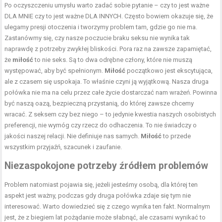
Po oczyszczeniu umysłu warto zadać sobie pytanie – czy to jest ważne
DLA MNIE czy to jest ważne DLA INNYCH. Często bowiem okazuje się, że
ulegamy presji otoczenia i tworzymy problem tam, gdzie go nie ma.
Zastanówmy się, czy nasze poczucie braku seksu nie wynika tak
naprawdę z potrzeby zwykłej bliskości. Pora raz na zawsze zapamiętać,
że
miłość
to nie seks. Są to dwa odrębne człony, które nie muszą
występować, aby być spełnionym.
Miłość
początkowo jest ekscytująca,
ale z czasem się uspokaja. To właśnie czyni ją wyjątkową. Nasza druga
połówka nie ma na celu przez całe życie dostarczać nam wrażeń. Powinna
być naszą oazą, bezpieczną przystanią, do której zawsze chcemy
wracać. Z seksem czy bez niego – to jedynie kwestia naszych osobistych
preferencji, nie wymóg czy rzecz do odhaczenia. To nie świadczy o
jakości naszej relacji. Nie definiuje nas samych.
Miłość
to przede
wszystkim przyjaźń, szacunek i zaufanie.
Niezaspokojone potrzeby źródłem problemów
Problem natomiast pojawia się, jeżeli jesteśmy osobą, dla której ten
aspekt jest ważny, podczas gdy druga połówka zdaje się tym nie
interesować. Warto dowiedzieć się z czego wynika ten fakt. Normalnym
jest, że z biegiem lat pożądanie może słabnąć, ale czasami wynikać to