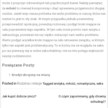
może z przyczyn zdrowotnych lub psychicznych barier. Należy pamiętać,
że
miłość
to również kompromisy i chęć sprawienia przyjemności drugiej
osobie. Jeżeli więc nasza połówka nie widzi problemu w rzeczy, która nas
martwi to jest to zły znak. W innym przypadku jednak powinniśmy
przeprowadzić spokojną, poważną rozmowę i podjąć kroki mające na
celu poprawienie tego aspektu. W tym celu może pomóc nam wizyta u
seksuologa, ponieważ nie raz ciężko zobaczyć nam sedno problemu.
Warto podjąć wszelkie kroki mające na celu ratowanie związku, w którym
tylko ten aspekt jest problematyczny. To w końcu nie ze względu na seks
po raz pierwszy się w sobie zakochaliśmy i nie na nim polega większość
naszej codzienności.
Powiązane Posty:
Kredyt skrojony na miarę
Posted in
Rodzina i relacje
Tagged
erotyka
,
miłość
,
romantyczne
,
seks
Nawigacja
Jak kupić dobrze znicz?
O czym zapominamy, gdy chcemy
wpisu
schudnąć?